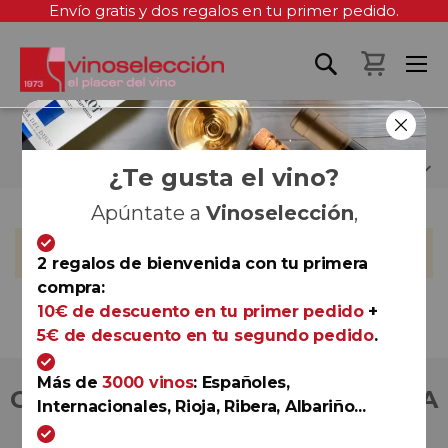
Envío gratis y dos regalos en tu primer pedido.
Mi cest
BENJAMIN QUEVREUX
¿Te gusta el vino?
Apúntate a
Vinoselección
,
No podemos encontrar productos que coincida con la
selección.
2 regalos de bienvenida con tu primera
compra:
10€ de descuento en tu primer pedido
+
5€ de descuento en tu segundo pedido
.
Más de
3000 vinos
: Españoles,
COMPRA CON TOTAL CONFIANZA
Internacionales, Rioja, Ribera, Albariño...
Más de 180.000 clientes ya lo hacen