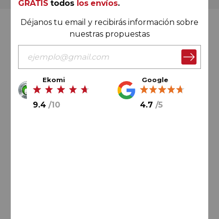
GRATIS
todos
los envíos
.
Déjanos tu email y recibirás información sobre
Valoración Ekomi
nuestras propuestas
Ekomi
Google
9.4
/
10
9.4
/
10
4.7
/
5
Cálculo sobre un total de
33046
valoraciones
Valoración Google