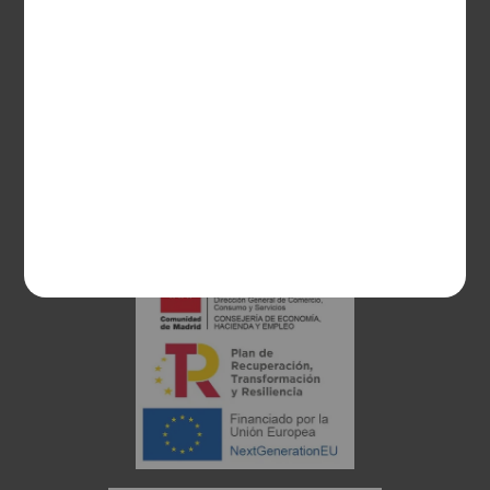
28003 Madrid
sociosvs@vinoseleccion.com
91 453 93 00
686 100 500
Proyecto financiado: