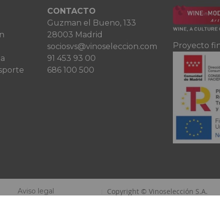
CONTACTO
Guzman el Bueno, 133
ón
28003 Madrid
Proyecto fi
sociosvs@vinoseleccion.com
ta
91 453 93 00
sporte
686 100 500
Aviso legal
Copyright © Vinoselección S.A.
Política de privacidad