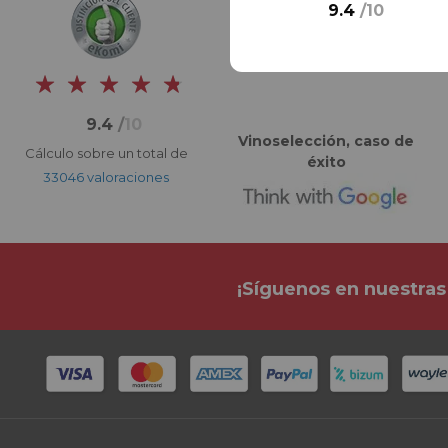
9.4
/
10
9.4
/
10
Vinoselección, caso de
Cálculo sobre un total de
éxito
33046 valoraciones
¡Síguenos en nuestras