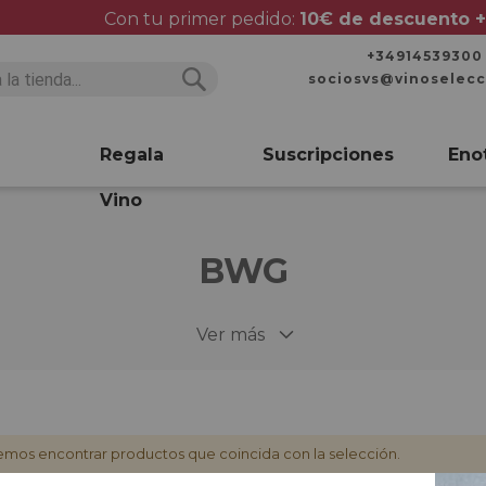
Con tu primer pedido:
10€ de descuento +
+34914539300
sociosvs@vinoselec
Buscar
Buscar
Regala
Suscripciones
Eno
Vino
BWG
Ver más
mos encontrar productos que coincida con la selección.