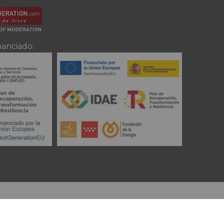
nanciado: