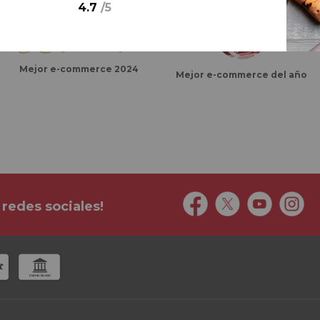
4.7
/
5
Mejor e-commerce 2024
Mejor e-commerce del año
 redes sociales!