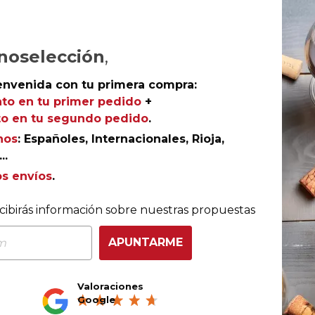
noselección
,
envenida con tu primera compra:
to en tu primer pedido
+
o en tu segundo pedido
.
nos
: Españoles, Internacionales, Rioja,
..
os envíos
.
COMPRA CON TOTAL CONFIANZA
cibirás información sobre nuestras propuestas
Más de 180.000 clientes ya lo hacen
APUNTARME
Valoraciones
Ganador eCommerce
Ganador eAwards 2023
Google
Awards España