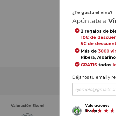
¿Te gusta el vino?
Apúntate a
Vi
2 regalos de bi
10€ de descuen
5€ de descuent
Más de
3000 vi
Ribera, Albariño.
GRATIS
todos
l
Déjanos tu email y re
Valoraciones
Valoración Ekomi
Valoración Google
Ekomi