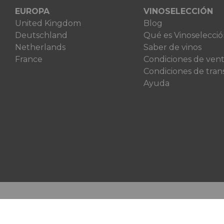
EUROPA
VINOSELECCIÓN
United Kingdom
Blog
Deutschland
Qué es Vinoselecci
Netherlands
Saber de vinos
France
Condiciones de ven
Condiciones de tran
Ayuda