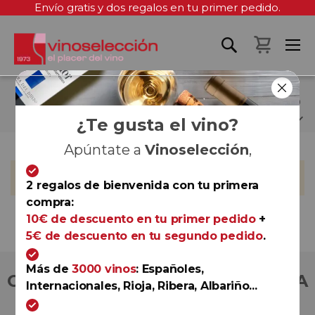
Envío gratis y dos regalos en tu primer pedido.
Mi cest
BODEGAS ARGENCERES
¿Te gusta el vino?
Apúntate a
Vinoselección
,
No podemos encontrar productos que coincida con la
selección.
2 regalos de bienvenida con tu primera
compra:
10€ de descuento en tu primer pedido
+
5€ de descuento en tu segundo pedido
.
Más de
3000 vinos
: Españoles,
COMPRA CON TOTAL CONFIANZA
Internacionales, Rioja, Ribera, Albariño...
Más de 180.000 clientes ya lo hacen