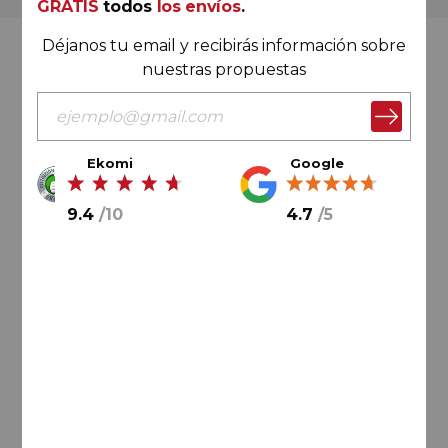
GRATIS
todos
los envíos
.
Déjanos tu email y recibirás información sobre
Valoración Ekomi
nuestras propuestas
Ekomi
Google
9.4
/
10
9.4
/
10
4.7
/
5
Cálculo sobre un total de
33046
valoraciones
Valoración Google