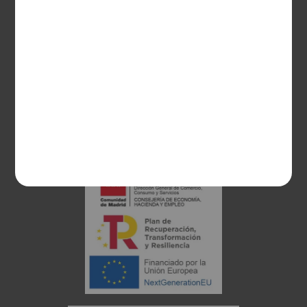
28003 Madrid
sociosvs@vinoseleccion.com
91 453 93 00
686 100 500
Proyecto financiado: