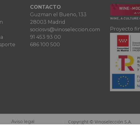
CONTACTO
Guzman el Bueno, 133
ón
28003 Madrid
Proyecto fi
sociosvs@vinoseleccion.com
ta
91 453 93 00
sporte
686 100 500
Aviso legal
Copyright © Vinoselección S.A.
Política de privacidad