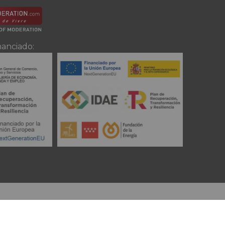
nanciado: