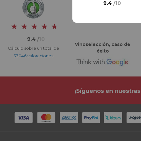
9.4
/
10
9.4
/
10
Vinoselección, caso de
Cálculo sobre un total de
éxito
33046 valoraciones
¡Síguenos en nuestras