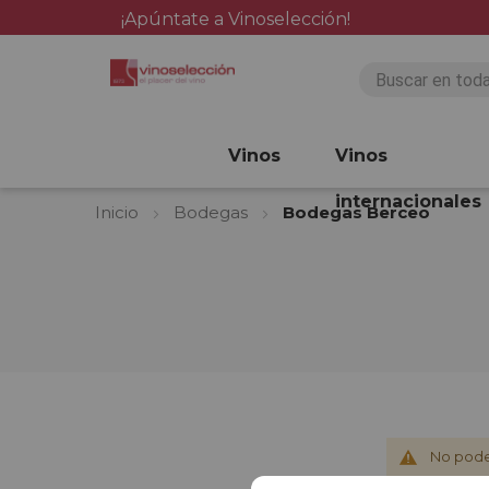
¡Apúntate a Vinoselección!
Vinos
Vinos
internacionales
Inicio
Bodegas
Bodegas Berceo
No pode