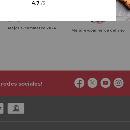
4.7
/
5
Mejor e-commerce 2024
Mejor e-commerce del año
 redes sociales!