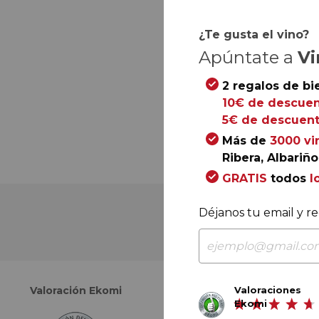
¿Te gusta el vino?
Apúntate a
Vi
2 regalos de bi
10€ de descuen
5€ de descuent
Más de
3000 vi
Ribera, Albariño.
GRATIS
todos
l
Déjanos tu email y re
Valoraciones
Valoración Ekomi
Valoración Google
Ekomi