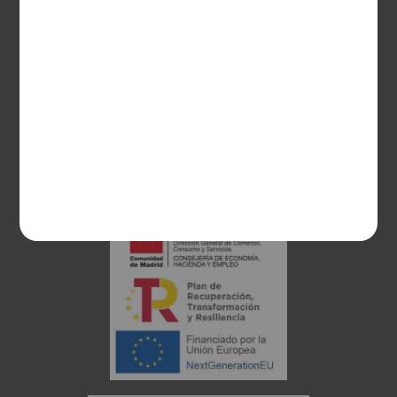
28003 Madrid
sociosvs@vinoseleccion.com
91 453 93 00
686 100 500
Proyecto financiado: