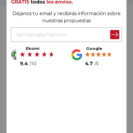
GRATIS
todos
los envíos
.
Déjanos tu email y recibirás información sobre
Valoración Ekomi
nuestras propuestas
Ekomi
Google
9.4
/
10
9.4
/
10
4.7
/
5
Cálculo sobre un total de
33046
valoraciones
Valoración Google