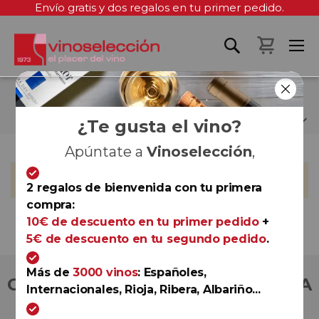
Envío gratis y dos regalos en tu primer pedido.
Mi cest
BODEGAS BOCOPA
¿Te gusta el vino?
Apúntate a
Vinoselección
,
No podemos encontrar productos que coincida con la
selección.
2 regalos de bienvenida con tu primera
compra:
10€ de descuento en tu primer pedido
+
5€ de descuento en tu segundo pedido
.
Más de
3000 vinos
: Españoles,
COMPRA CON TOTAL CONFIANZA
Internacionales, Rioja, Ribera, Albariño...
Más de 180.000 clientes ya lo hacen