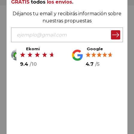
GRATIS
todos
los envíos
.
Déjanos tu email y recibirás información sobre
Valoración Ekomi
nuestras propuestas
Ekomi
Google
9.4
/
10
9.4
/
10
4.7
/
5
Cálculo sobre un total de
33046
valoraciones
Valoración Google