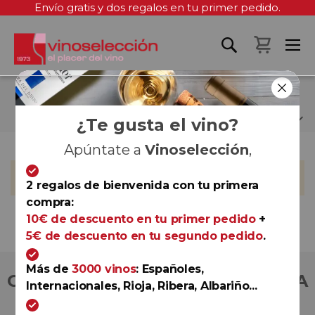
Envío gratis y dos regalos en tu primer pedido.
Mi cest
BODEGAS EDITOR
¿Te gusta el vino?
Apúntate a
Vinoselección
,
No podemos encontrar productos que coincida con la
selección.
2 regalos de bienvenida con tu primera
compra:
10€ de descuento en tu primer pedido
+
5€ de descuento en tu segundo pedido
.
Más de
3000 vinos
: Españoles,
COMPRA CON TOTAL CONFIANZA
Internacionales, Rioja, Ribera, Albariño...
Más de 180.000 clientes ya lo hacen