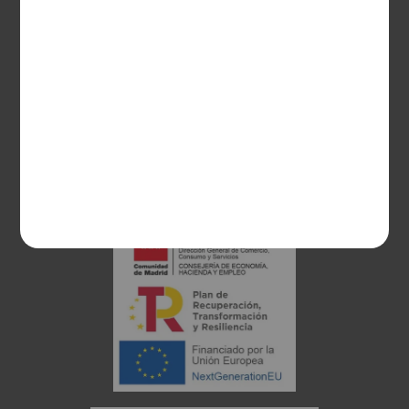
28003 Madrid
sociosvs@vinoseleccion.com
91 453 93 00
686 100 500
Proyecto financiado: