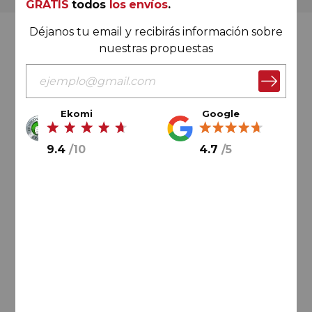
GRATIS
todos
los envíos
.
Déjanos tu email y recibirás información sobre
Valoración Ekomi
nuestras propuestas
Ekomi
Google
9.4
/
10
9.4
/
10
4.7
/
5
Cálculo sobre un total de
33046
valoraciones
Valoración Google