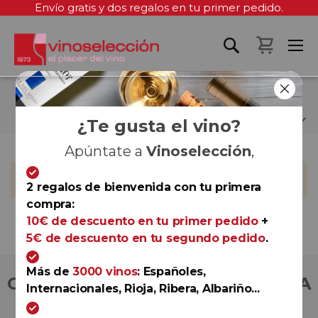
Envío gratis y dos regalos en tu primer pedido.
Mi cest
BODEGAS ORDÓÑEZ
¿Te gusta el vino?
Apúntate a
Vinoselección
,
No podemos encontrar productos que coincida con la
selección.
2 regalos de bienvenida con tu primera
compra:
10€ de descuento en tu primer pedido
+
5€ de descuento en tu segundo pedido
.
Más de
3000 vinos
: Españoles,
COMPRA CON TOTAL CONFIANZA
Internacionales, Rioja, Ribera, Albariño...
Más de 180.000 clientes ya lo hacen