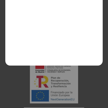
28003 Madrid
sociosvs@vinoseleccion.com
91 453 93 00
686 100 500
Proyecto financiado: