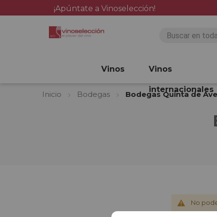
¡Apúntate a Vinoselección!
Vinos
Vinos
internacionales
Inicio
Bodegas
Bodegas Quinta de Av
No pode