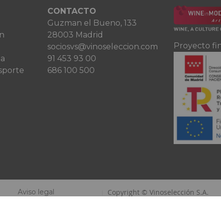
CONTACTO
Guzman el Bueno, 133
ón
28003 Madrid
Proyecto fi
sociosvs@vinoseleccion.com
ta
91 453 93 00
sporte
686 100 500
Aviso legal
Copyright © Vinoselección S.A.
Política de privacidad