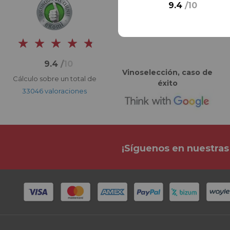
9.4
/
10
9.4
/
10
Vinoselección, caso de
Cálculo sobre un total de
éxito
33046 valoraciones
¡Síguenos en nuestras