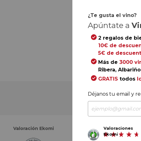
¿Te gusta el vino?
Apúntate a
Vi
2 regalos de bi
10€ de descuen
5€ de descuent
Más de
3000 vi
Ribera, Albariño.
GRATIS
todos
l
Déjanos tu email y re
Valoraciones
Valoración Ekomi
Valoración Google
Ekomi