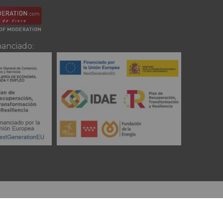
nanciado: