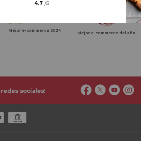
4.7
/
5
Mejor e-commerce 2024
Mejor e-commerce del año
 redes sociales!