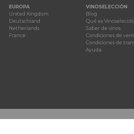
EUROPA
VINOSELECCIÓN
United Kingdom
Blog
Deutschland
Qué es Vinoselecci
Netherlands
Saber de vinos
France
Condiciones de ven
Condiciones de tran
Ayuda