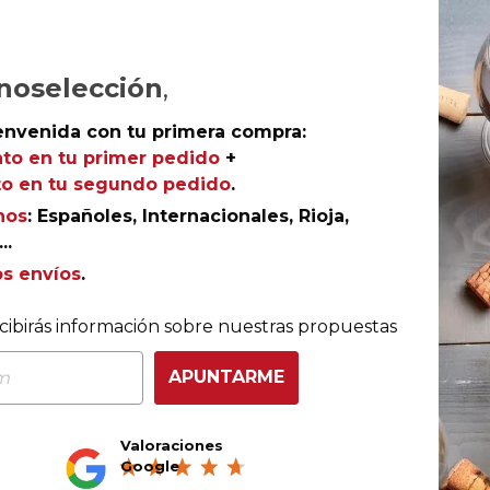
noselección
,
envenida con tu primera compra:
to en tu primer pedido
+
o en tu segundo pedido
.
nos
: Españoles, Internacionales, Rioja,
..
os envíos
.
COMPRA CON TOTAL CONFIANZA
cibirás información sobre nuestras propuestas
Más de 180.000 clientes ya lo hacen
APUNTARME
Valoraciones
Ganador eCommerce
Ganador eAwards 2023
Google
Awards España