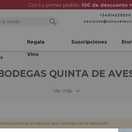
Con tu primer pedido:
10€ de descuento +
+34914539300
sociosvs@vinoselec
Buscar
Buscar
Regala
Suscripciones
Eno
Vino
es
BODEGAS QUINTA DE AVE
Ver más
mos encontrar productos que coincida con la selección.