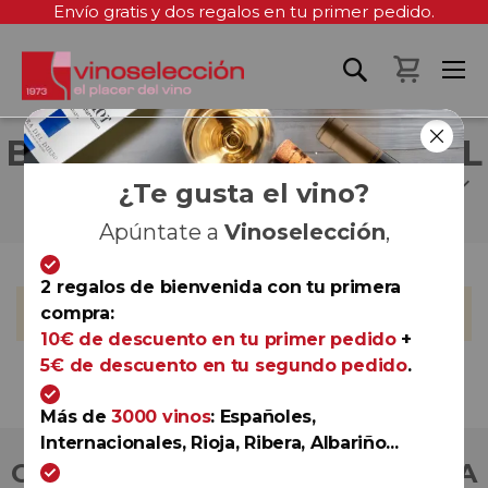
Envío gratis y dos regalos en tu primer pedido.
Mi cest
BODEGAS Y VIÑEDOS DEL
MEDITERRÁNEO
¿Te gusta el vino?
Apúntate a
Vinoselección
,
2 regalos de bienvenida con tu primera
No podemos encontrar productos que coincida con la
compra:
selección.
10€ de descuento en tu primer pedido
+
5€ de descuento en tu segundo pedido
.
Más de
3000 vinos
: Españoles,
Internacionales, Rioja, Ribera, Albariño...
COMPRA CON TOTAL CONFIANZA