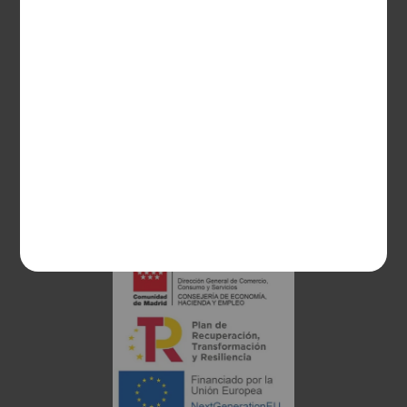
CONTACTO
Guzman el Bueno, 133
28003 Madrid
sociosvs@vinoseleccion.com
91 453 93 00
686 100 500
Proyecto financiado: