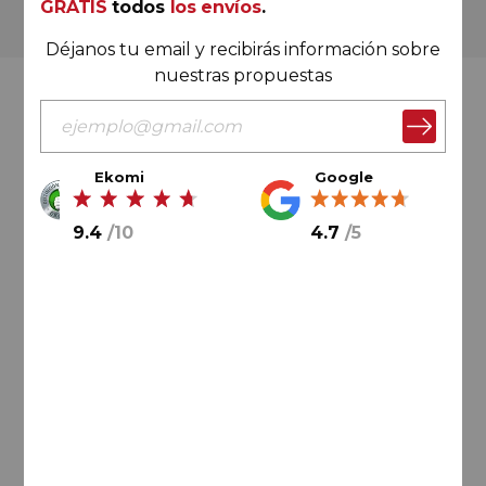
GRATIS
todos
los envíos
.
Más de 180.000 clientes ya lo hacen
Déjanos tu email y recibirás información sobre
nuestras propuestas
Valoración Ekomi
Ekomi
Google
9.4
/
10
4.7
/
5
9.4
/
10
Cálculo sobre un total de
33046
valoraciones
Valoración Google