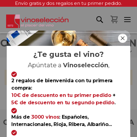
Envío gratis y dos regalos en tu primer pedido.
Mi cest
CASTILLO DE MONJARDÍN
¿Te gusta el vino?
Apúntate a
Vinoselección
,
No podemos encontrar productos que coincida con la
selección.
2 regalos de bienvenida con tu primera
compra:
10€ de descuento en tu primer pedido
+
5€ de descuento en tu segundo pedido
.
Más de
3000 vinos
: Españoles,
COMPRA CON TOTAL CONFIANZA
Internacionales, Rioja, Ribera, Albariño...
Más de 180.000 clientes ya lo hacen