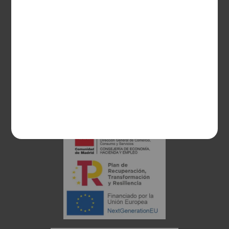
28003 Madrid
sociosvs@vinoseleccion.com
91 453 93 00
686 100 500
Proyecto financiado: