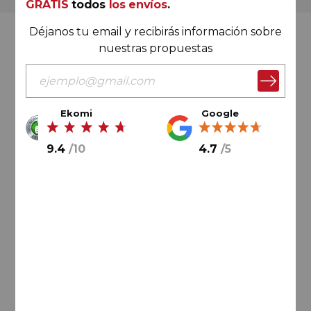
GRATIS
todos
los envíos
.
Déjanos tu email y recibirás información sobre
Valoración Ekomi
nuestras propuestas
Ekomi
Google
9.4
/
10
9.4
/
10
4.7
/
5
Cálculo sobre un total de
33046
valoraciones
Valoración Google