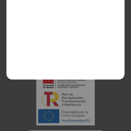
28003 Madrid
sociosvs@vinoseleccion.com
91 453 93 00
686 100 500
Proyecto financiado: