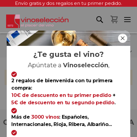
Envío gratis y dos regalos en tu primer pedido.
Mi cest
CAVIT
¿Te gusta el vino?
Apúntate a
Vinoselección
,
No podemos encontrar productos que coincida con la
selección.
2 regalos de bienvenida con tu primera
compra:
10€ de descuento en tu primer pedido
+
5€ de descuento en tu segundo pedido
.
Más de
3000 vinos
: Españoles,
COMPRA CON TOTAL CONFIANZA
Internacionales, Rioja, Ribera, Albariño...
Más de 180.000 clientes ya lo hacen