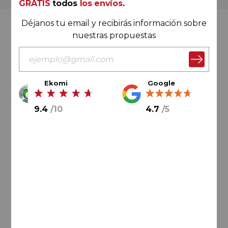
GRATIS
todos
los envíos
.
Déjanos tu email y recibirás información sobre
Valoración Ekomi
nuestras propuestas
Ekomi
Google
9.4
/
10
9.4
/
10
4.7
/
5
Cálculo sobre un total de
33046
valoraciones
Valoración Google