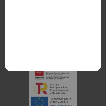
CONTACTO
Guzman el Bueno, 133
28003 Madrid
sociosvs@vinoseleccion.com
91 453 93 00
686 100 500
Proyecto financiado: