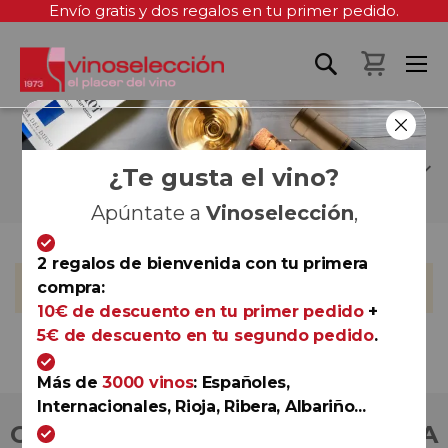
Envío gratis y dos regalos en tu primer pedido.
Mi cest
CHAMPAGNE CANARD-
DUCHÊNE
¿Te gusta el vino?
Apúntate a
Vinoselección
,
2 regalos de bienvenida con tu primera
No podemos encontrar productos que coincida con la
compra:
selección.
10€ de descuento en tu primer pedido
+
5€ de descuento en tu segundo pedido
.
Más de
3000 vinos
: Españoles,
Internacionales, Rioja, Ribera, Albariño...
COMPRA CON TOTAL CONFIANZA