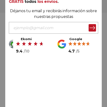
GRATIS
todos
los envíos
.
Más de 180.000 clientes ya lo hacen
Déjanos tu email y recibirás información sobre
nuestras propuestas
Valoración Ekomi
Ekomi
Google
9.4
/
10
4.7
/
5
9.4
/
10
Cálculo sobre un total de
33046
valoraciones
Valoración Google