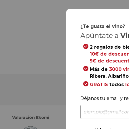
¿Te gusta el vino?
Apúntate a
Vi
2 regalos de bi
10€ de descuen
5€ de descuent
Más de
3000 vi
Ribera, Albariño.
GRATIS
todos
l
Déjanos tu email y re
Valoración Ekomi
Valoración Google