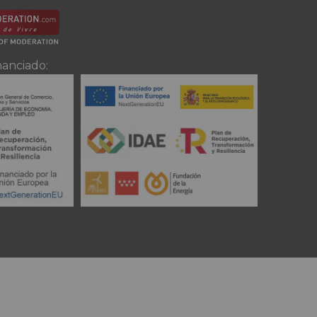
nanciado: