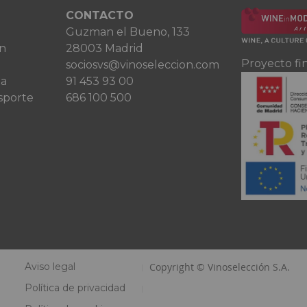
CONTACTO
Guzman el Bueno, 133
ón
28003 Madrid
Proyecto fi
sociosvs@vinoseleccion.com
ta
91 453 93 00
sporte
686 100 500
Aviso legal
Copyright © Vinoselección S.A.
Política de privacidad