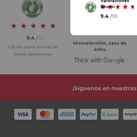
Valoraciones
Ekomi
9.4
/
10
9.4
/
10
Vinoselección, caso de
Cálculo sobre un total de
éxito
33046 valoraciones
¡Síguenos en nuestras