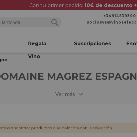
Con tu primer pedido:
10€ de descuento +
+34914539300
sociosvs@vinoselec
Buscar
Buscar
Regala
Suscripciones
Eno
Vino
gne
OMAINE MAGREZ ESPAG
Ver más
mos encontrar productos que coincida con la selección.