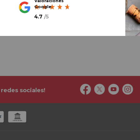
Valoraciones
Google
4.7
/
5
Mejor e-commerce 2024
Mejor e-commerce del año
 redes sociales!