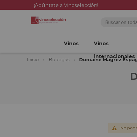
¡Apúntate a Vinoselección!
Vinos
Vinos
internacionales
Inicio
Bodegas
Domaine Magrez Espa
D
No pode