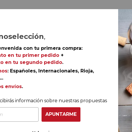
noselección
,
envenida con tu primera compra:
to en tu primer pedido
+
o en tu segundo pedido
.
nos
: Españoles, Internacionales, Rioja,
..
os envíos
.
COMPRA CON TOTAL CONFIANZA
Más de 180.000 clientes ya lo hacen
cibirás información sobre nuestras propuestas
APUNTARME
Ganador eCommerce
Ganador eAwards 2023
Awards España