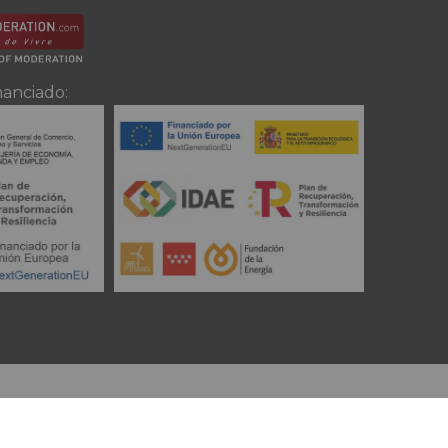
nanciado: