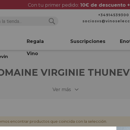
Con tu primer pedido:
10€ de descuento +
+34914539300
sociosvs@vinoselec
Buscar
Buscar
Regala
Suscripciones
Eno
Vino
evin
OMAINE VIRGINIE THUNEV
Ver más
mos encontrar productos que coincida con la selección.