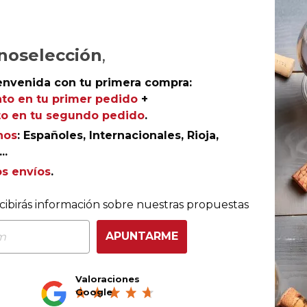
noselección
,
envenida con tu primera compra:
to en tu primer pedido
+
o en tu segundo pedido
.
nos
: Españoles, Internacionales, Rioja,
..
os envíos
.
COMPRA CON TOTAL CONFIANZA
cibirás información sobre nuestras propuestas
Más de 180.000 clientes ya lo hacen
APUNTARME
Valoraciones
Ganador eCommerce
Ganador eAwards 2023
Google
Awards España