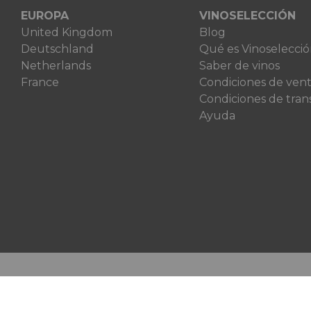
EUROPA
VINOSELECCIÓN
United Kingdom
Blog
Deutschland
Qué es Vinoselecci
Netherlands
Saber de vinos
France
Condiciones de ven
Condiciones de tran
Ayuda