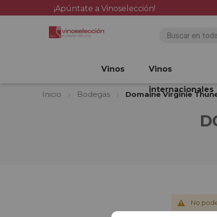
¡Apúntate a Vinoselección!
Vinos
Vinos
internacionales
Inicio
Bodegas
Domaine Virginie Thun
D
No pode