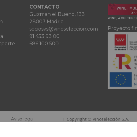
CONTACTO
Guzman el Bueno, 133
ón
28003 Madrid
Proyecto fi
sociosvs@vinoseleccion.com
ta
91 453 93 00
sporte
686 100 500
Aviso legal
Copyright © Vinoselección S.A.
Política de privacidad