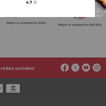
4.7
/
5
Mejor e-commerce 2024
Mejor e-commerce del año
 redes sociales!