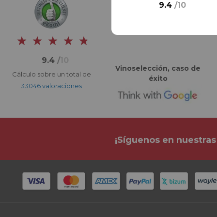
9.4
/
10
9.4
/
10
Vinoselección, caso de
Cálculo sobre un total de
éxito
33046 valoraciones
¡Síguenos en nuestras