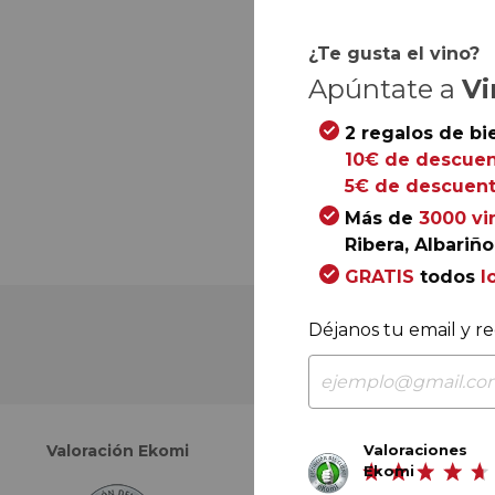
¿Te gusta el vino?
Apúntate a
Vi
2 regalos de bi
10€ de descuen
5€ de descuent
Más de
3000 vi
Ribera, Albariño.
GRATIS
todos
l
Déjanos tu email y re
Valoraciones
Valoración Ekomi
Valoración Google
Ekomi