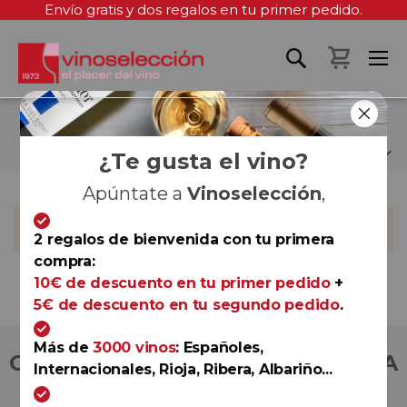
Envío gratis y dos regalos en tu primer pedido.
Mi cest
FEDELLOS DO COUTO
¿Te gusta el vino?
Apúntate a
Vinoselección
,
No podemos encontrar productos que coincida con la
selección.
2 regalos de bienvenida con tu primera
compra:
10€ de descuento en tu primer pedido
+
5€ de descuento en tu segundo pedido
.
Más de
3000 vinos
: Españoles,
COMPRA CON TOTAL CONFIANZA
Internacionales, Rioja, Ribera, Albariño...
Más de 180.000 clientes ya lo hacen