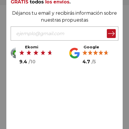
GRATIS
todos
los envíos
.
Déjanos tu email y recibirás información sobre
Valoración Ekomi
nuestras propuestas
Ekomi
Google
9.4
/
10
9.4
/
10
4.7
/
5
Cálculo sobre un total de
33046
valoraciones
Valoración Google