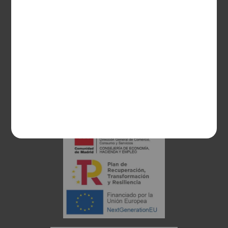
28003 Madrid
sociosvs@vinoseleccion.com
91 453 93 00
686 100 500
Proyecto financiado: