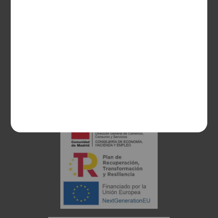
28003 Madrid
sociosvs@vinoseleccion.com
91 453 93 00
686 100 500
Proyecto financiado: