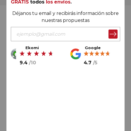
GRATIS
todos
los envíos
.
Déjanos tu email y recibirás información sobre
Valoración Ekomi
nuestras propuestas
Ekomi
Google
9.4
/
10
9.4
/
10
4.7
/
5
Cálculo sobre un total de
33046
valoraciones
Valoración Google