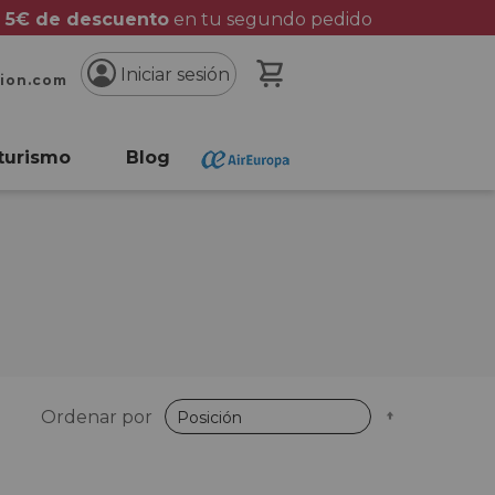
 5€ de descuento
en tu segundo pedido
Mi cesta
Iniciar sesión
cion.com
turismo
Blog
Fijar
Ordenar por
Dirección
Descende