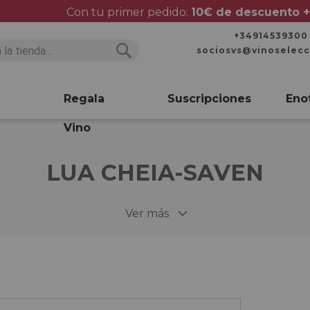
Con tu primer pedido:
10€ de descuento +
+34914539300
sociosvs@vinoselec
Buscar
Buscar
Regala
Suscripciones
Eno
Vino
LUA CHEIA-SAVEN
Ver más