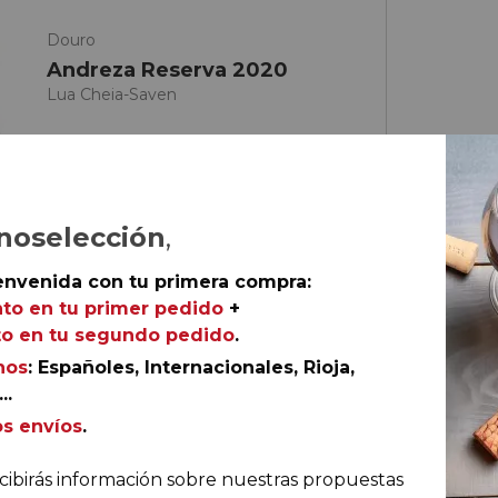
Douro
Andreza Reserva 2020
Lua Cheia-Saven
noselección
,
envenida con tu primera compra:
to en tu primer pedido
+
o en tu segundo pedido
.
nos
: Españoles, Internacionales, Rioja,
..
os envíos
.
ella
cibirás información sobre nuestras propuestas