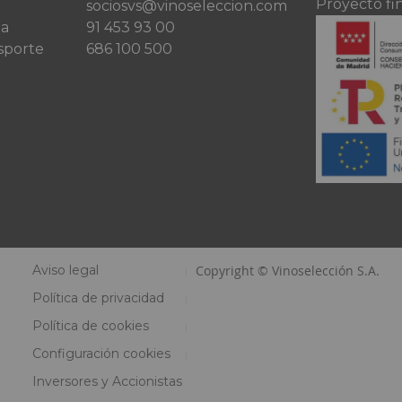
Proyecto fi
sociosvs@vinoseleccion.com
ta
91 453 93 00
sporte
686 100 500
Aviso legal
Copyright © Vinoselección S.A.
Política de privacidad
Política de cookies
Configuración cookies
Inversores y Accionistas