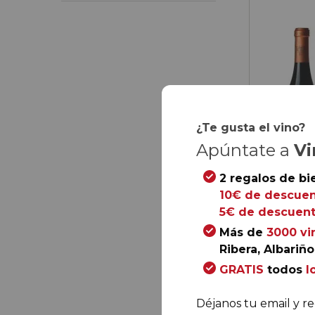
¿Te gusta el vino?
Apúntate a
Vi
2 regalos de bi
10€ de descuen
5€ de descuent
Más de
3000 vi
Ribera, Albariño.
71,
60
€
GRATIS
todos
l
11,
93
€
/ bot
Déjanos tu email y re