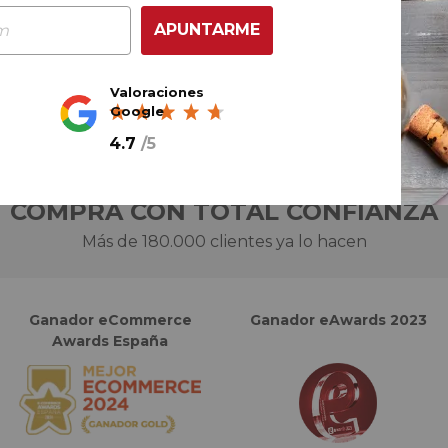
AÑADIR AL CARRITO
APUNTARME
Valoraciones
Google
4.7
/
5
COMPRA CON TOTAL CONFIANZA
Más de 180.000 clientes ya lo hacen
Ganador eCommerce
Ganador eAwards 2023
Awards España