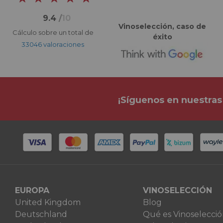
9.4
/
10
Vinoselección, caso de
Cálculo sobre un total de
éxito
33046 valoraciones
¡Síguenos en nuestras
EUROPA
VINOSELECCIÓN
United Kingdom
Blog
Deutschland
Qué es Vinoselecci