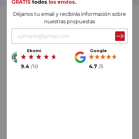
GRATIS
todos
los envíos
.
Déjanos tu email y recibirás información sobre
Valoración Ekomi
nuestras propuestas
Ekomi
Google
9.4
/
10
9.4
/
10
4.7
/
5
Cálculo sobre un total de
33046
valoraciones
Valoración Google