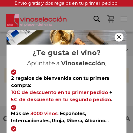
Envío gratis y dos regalos en tu primer pedido.
Mi cest
PAGO DE LOS OLIVOS
¿Te gusta el vino?
Apúntate a
Vinoselección
,
No podemos encontrar productos que coincida con la
selección.
2 regalos de bienvenida con tu primera
compra:
10€ de descuento en tu primer pedido
+
5€ de descuento en tu segundo pedido
.
Más de
3000 vinos
: Españoles,
COMPRA CON TOTAL CONFIANZA
Internacionales, Rioja, Ribera, Albariño...
Más de 180.000 clientes ya lo hacen