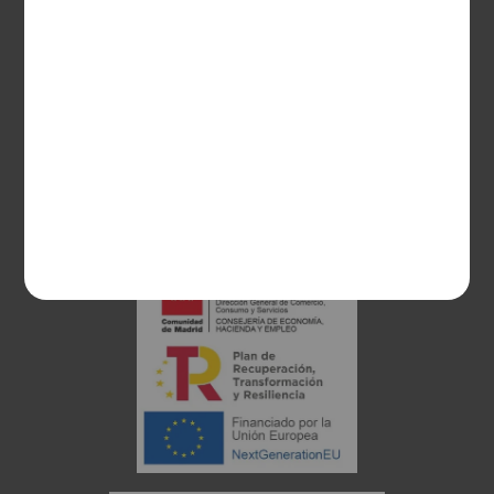
28003 Madrid
sociosvs@vinoseleccion.com
91 453 93 00
686 100 500
Proyecto financiado: