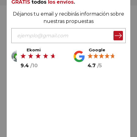
GRATIS
todos
los envíos
.
Déjanos tu email y recibirás información sobre
Valoración Ekomi
nuestras propuestas
Ekomi
Google
9.4
/
10
9.4
/
10
4.7
/
5
Cálculo sobre un total de
33046
valoraciones
Valoración Google