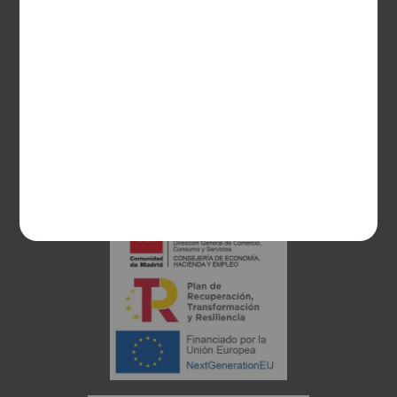
28003 Madrid
sociosvs@vinoseleccion.com
91 453 93 00
686 100 500
Proyecto financiado: