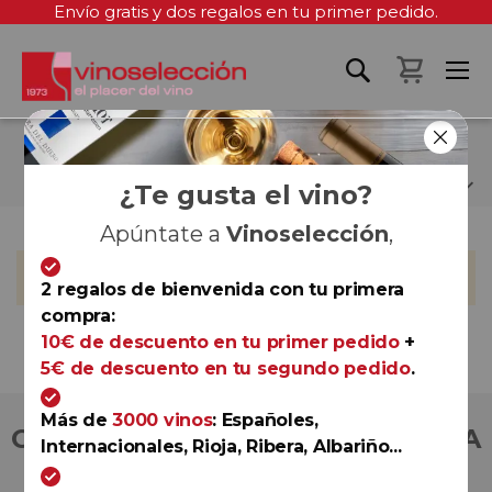
Envío gratis y dos regalos en tu primer pedido.
Mi cest
PROSPER MAUFOUX
¿Te gusta el vino?
Apúntate a
Vinoselección
,
No podemos encontrar productos que coincida con la
selección.
2 regalos de bienvenida con tu primera
compra:
10€ de descuento en tu primer pedido
+
5€ de descuento en tu segundo pedido
.
Más de
3000 vinos
: Españoles,
COMPRA CON TOTAL CONFIANZA
Internacionales, Rioja, Ribera, Albariño...
Más de 180.000 clientes ya lo hacen