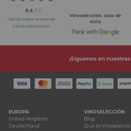
9.4
/
10
Vinoselección, caso de
Cálculo sobre un total de
éxito
33046 valoraciones
¡Síguenos en nuestras
EUROPA
VINOSELECCIÓN
United Kingdom
Blog
Deutschland
Qué es Vinoselecci