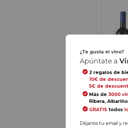
¿Te gusta el vino?
Apúntate a
Vi
2 regalos de bi
10€ de descuen
5€ de descuent
Más de
3000 vi
Ribera, Albariño.
65,
60
GRATIS
todos
l
Déjanos tu email y re