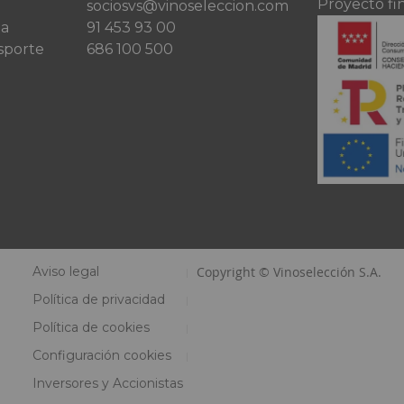
Proyecto fi
sociosvs@vinoseleccion.com
ta
91 453 93 00
sporte
686 100 500
Aviso legal
Copyright © Vinoselección S.A.
Política de privacidad
Política de cookies
Configuración cookies
Inversores y Accionistas