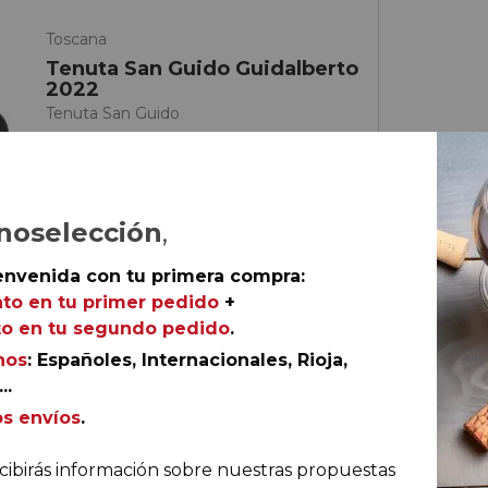
Toscana
Tenuta San Guido Guidalberto
2022
Tenuta San Guido
93
James Suckling
noselección
,
envenida con tu primera compra:
to en tu primer pedido
+
o en tu segundo pedido
.
nos
: Españoles, Internacionales, Rioja,
..
€
os envíos
.
cibirás información sobre nuestras propuestas