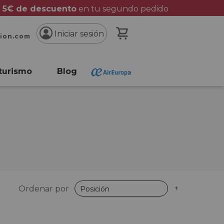
 5€ de descuento
en tu segundo pedido
Mi cesta
Iniciar sesión
cion.com
turismo
Blog
Fijar
Ordenar por
Dirección
Descende