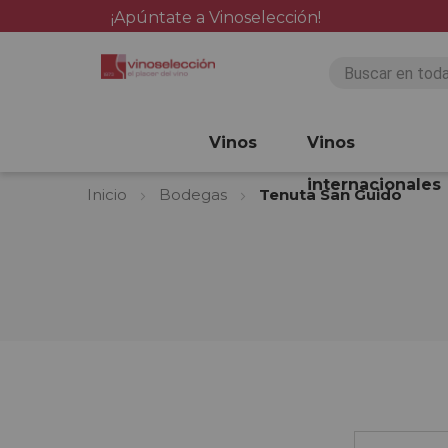
¡Apúntate a Vinoselección!
Vinos
Vinos
internacionales
Inicio
Bodegas
Tenuta San Guido