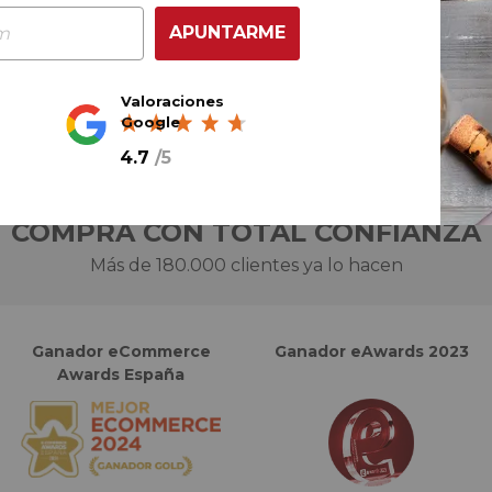
AÑADIR AL CARRITO
APUNTARME
Valoraciones
Google
4.7
/
5
COMPRA CON TOTAL CONFIANZA
Más de 180.000 clientes ya lo hacen
Ganador eCommerce
Ganador eAwards 2023
Awards España