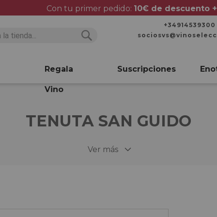
Con tu primer pedido:
10€ de descuento +
+34914539300
sociosvs@vinoselec
Buscar
Buscar
Regala
Suscripciones
Eno
Vino
TENUTA SAN GUIDO
Ver más