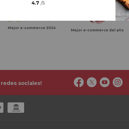
4.7
/
5
Mejor e-commerce 2024
Mejor e-commerce del año
 redes sociales!