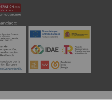
nanciado: