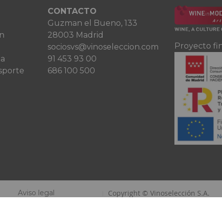
CONTACTO
Guzman el Bueno, 133
ón
28003 Madrid
Proyecto fi
sociosvs@vinoseleccion.com
ta
91 453 93 00
sporte
686 100 500
Aviso legal
Copyright © Vinoselección S.A.
Política de privacidad