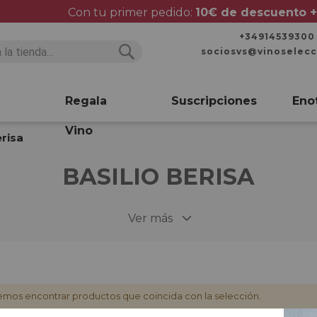
Con tu primer pedido:
10€ de descuento +
+34914539300
sociosvs@vinoselec
Buscar
Buscar
Regala
Suscripciones
Eno
Vino
erisa
BASILIO BERISA
Ver más
mos encontrar productos que coincida con la selección.