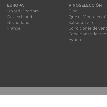
EUROPA
VINOSELECCIÓN
United Kingdom
Blog
Deutschland
Qué es Vinoselecci
Netherlands
Saber de vinos
France
Condiciones de ven
Condiciones de tran
Ayuda