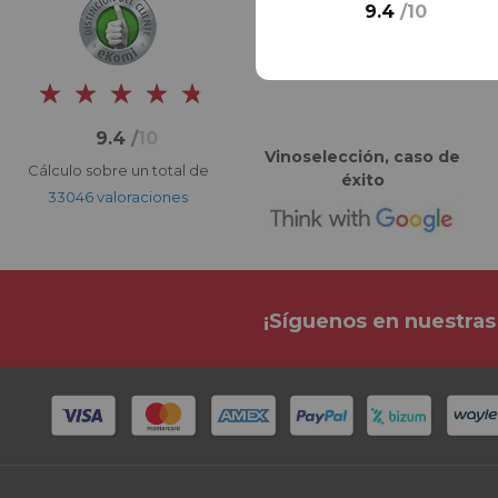
9.4
/
10
9.4
/
10
Vinoselección, caso de
Cálculo sobre un total de
éxito
33046 valoraciones
¡Síguenos en nuestras