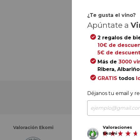
¿Te gusta el vino?
Apúntate a
Vi
2 regalos de bi
10€ de descuen
5€ de descuent
Más de
3000 vi
Ribera, Albariño.
GRATIS
todos
l
Déjanos tu email y re
Valoraciones
Valoración Ekomi
Valoración Google
Ekomi