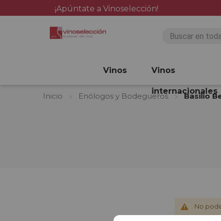
¡Apúntate a Vinoselección!
Vinos
Vinos
internacionales
Inicio
Enólogos y Bodegueros
Basilio B
No pode