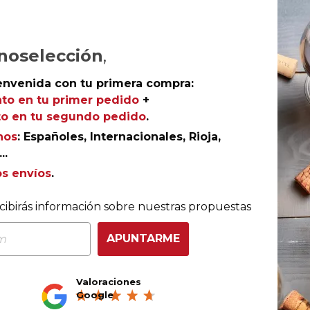
noselección
,
envenida con tu primera compra:
to en tu primer pedido
+
o en tu segundo pedido
.
nos
: Españoles, Internacionales, Rioja,
..
os envíos
.
COMPRA CON TOTAL CONFIANZA
cibirás información sobre nuestras propuestas
Más de 180.000 clientes ya lo hacen
APUNTARME
Valoraciones
Ganador eCommerce
Ganador eAwards 2023
Google
Awards España