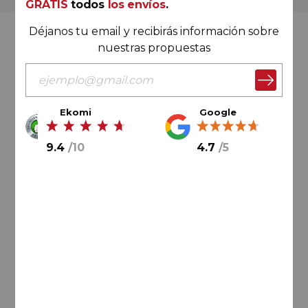
GRATIS
todos
los envíos
.
Déjanos tu email y recibirás información sobre
Valoración Ekomi
nuestras propuestas
Ekomi
Google
9.4
/
10
9.4
/
10
4.7
/
5
Cálculo sobre un total de
33046
valoraciones
Valoración Google