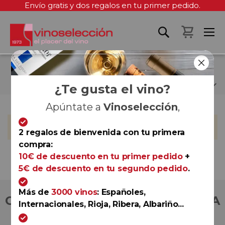
Envío gratis y dos regalos en tu primer pedido.
Mi cest
BELÉN SANZ CID
¿Te gusta el vino?
Apúntate a
Vinoselección
,
No podemos encontrar productos que coincida con la
selección.
2 regalos de bienvenida con tu primera
compra:
10€ de descuento en tu primer pedido
+
5€ de descuento en tu segundo pedido
.
Más de
3000 vinos
: Españoles,
COMPRA CON TOTAL CONFIANZA
Internacionales, Rioja, Ribera, Albariño...
Más de 180.000 clientes ya lo hacen