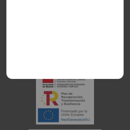
28003 Madrid
sociosvs@vinoseleccion.com
91 453 93 00
686 100 500
Proyecto financiado: