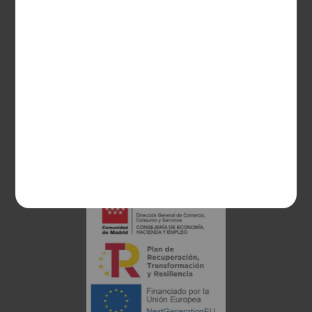
CONTACTO
Guzman el Bueno, 133
28003 Madrid
sociosvs@vinoseleccion.com
91 453 93 00
686 100 500
Proyecto financiado: