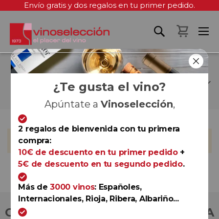
Envío gratis y dos regalos en tu primer pedido.
Mi cest
COOPERATIVA DE
CHAMPAGNE (H.BLIN)
¿Te gusta el vino?
Apúntate a
Vinoselección
,
2 regalos de bienvenida con tu primera
No podemos encontrar productos que coincida con la
compra:
selección.
10€ de descuento en tu primer pedido
+
5€ de descuento en tu segundo pedido
.
Más de
3000 vinos
: Españoles,
Internacionales, Rioja, Ribera, Albariño...
COMPRA CON TOTAL CONFIANZA