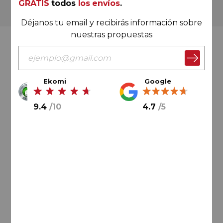
GRATIS
todos
los envíos
.
Más de 180.000 clientes ya lo hacen
Déjanos tu email y recibirás información sobre
nuestras propuestas
Valoración Ekomi
Ekomi
Google
9.4
/
10
4.7
/
5
9.4
/
10
Cálculo sobre un total de
33046
valoraciones
Valoración Google