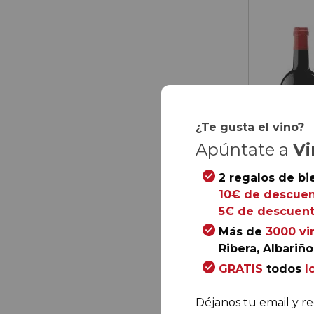
¿Te gusta el vino?
Apúntate a
Vi
2 regalos de bi
10€ de descuen
5€ de descuent
Más de
3000 vi
Ribera, Albariño.
63,
00
€
GRATIS
todos
l
40,
95
6,
83
€
/ bot
Déjanos tu email y re