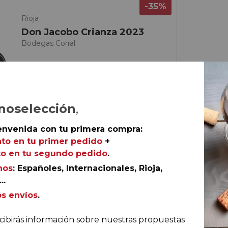
-35%
Rioja
Don Jacobo Crianza 2023
Bodegas Corral
noselección
,
envenida con tu primera compra:
to en tu primer pedido
+
o en tu segundo pedido
.
nos
: Españoles, Internacionales, Rioja,
..
os envíos
.
€
ella
cibirás información sobre nuestras propuestas