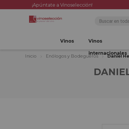
¡Apúntate a Vinoselección!
Vinos
Vinos
internacionales
Inicio
Enólogos y Bodegueros
Daniel H
DANIE