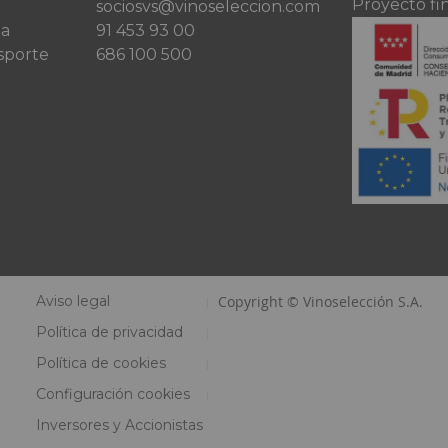
Proyecto fi
sociosvs@vinoseleccion.com
ta
91 453 93 00
sporte
686 100 500
Aviso legal
Copyright © Vinoselección S.A.
Política de privacidad
Política de cookies
Configuración cookies
Inversores y Accionistas