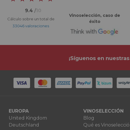
9.4
/
10
Vinoselección, caso de
Cálculo sobre un total de
éxito
33046 valoraciones
¡Síguenos en nuestras
EUROPA
VINOSELECCIÓN
United Kingdom
Blog
Deutschland
Qué es Vinoselecci