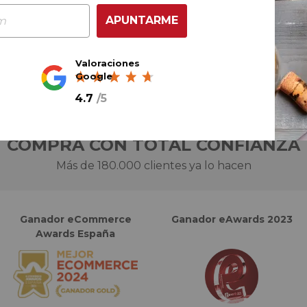
AÑADIR AL CARRITO
APUNTARME
Valoraciones
Google
4.7
/
5
COMPRA CON TOTAL CONFIANZA
Más de 180.000 clientes ya lo hacen
Ganador eCommerce
Ganador eAwards 2023
Awards España