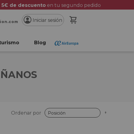
 5€ de descuento
en tu segundo pedido
Mi cesta
Iniciar sesión
cion.com
turismo
Blog
IÑANOS
Fijar
Ordenar por
Dirección
Descende