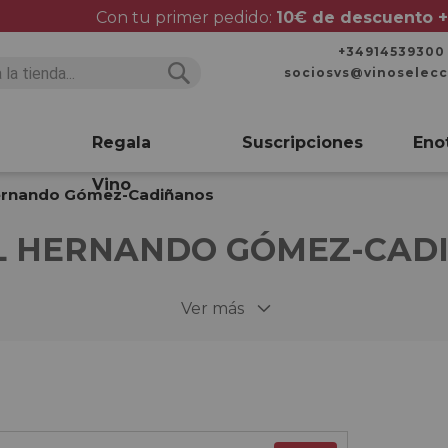
Con tu primer pedido:
10€ de descuento +
+34914539300
sociosvs@vinoselec
Buscar
Buscar
Regala
Suscripciones
Eno
Vino
ernando Gómez-Cadiñanos
L HERNANDO GÓMEZ-CAD
Ver más