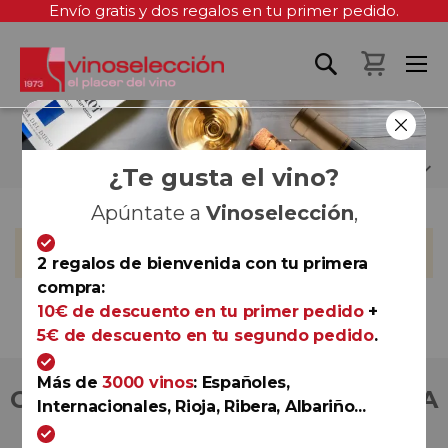
Envío gratis y dos regalos en tu primer pedido.
Mi cest
FAMILIA YLLERA
¿Te gusta el vino?
Apúntate a
Vinoselección
,
No podemos encontrar productos que coincida con la
selección.
2 regalos de bienvenida con tu primera
compra:
10€ de descuento en tu primer pedido
+
5€ de descuento en tu segundo pedido
.
Más de
3000 vinos
: Españoles,
COMPRA CON TOTAL CONFIANZA
Internacionales, Rioja, Ribera, Albariño...
Más de 180.000 clientes ya lo hacen