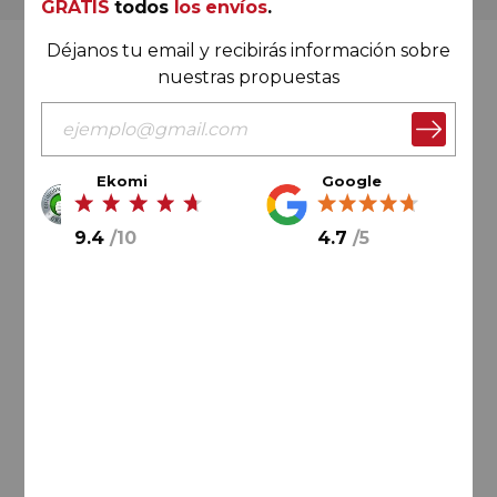
GRATIS
todos
los envíos
.
Déjanos tu email y recibirás información sobre
Valoración Ekomi
nuestras propuestas
Ekomi
Google
9.4
/
10
9.4
/
10
4.7
/
5
Cálculo sobre un total de
33046
valoraciones
Valoración Google