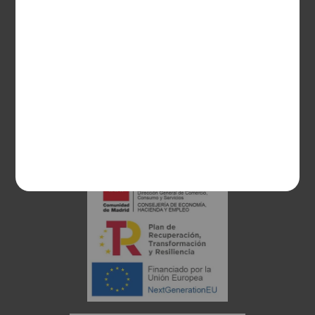
28003 Madrid
sociosvs@vinoseleccion.com
91 453 93 00
686 100 500
Proyecto financiado: