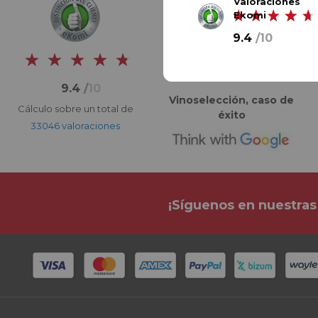
Valoraciones
Ekomi
9.4
/
10
9.4
/
10
Vinoselección, caso de
Cálculo sobre un total de
éxito
33046 valoraciones
¡Síguenos en nuestras