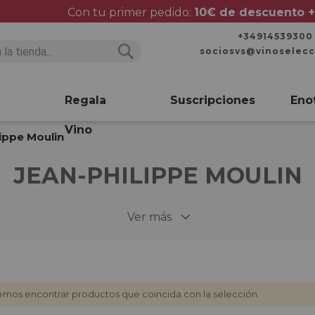
Con tu primer pedido:
10€ de descuento +
+34914539300
sociosvs@vinoselec
Buscar
Buscar
Regala
Suscripciones
Eno
Vino
ippe Moulin
JEAN-PHILIPPE MOULIN
Ver más
mos encontrar productos que coincida con la selección.