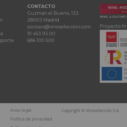
CONTACTO
Guzman el Bueno, 133
ón
28003 Madrid
Proyecto fi
sociosvs@vinoseleccion.com
ta
91 453 93 00
sporte
686 100 500
Aviso legal
Copyright © Vinoselección S.A.
Política de privacidad