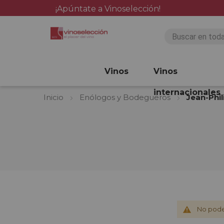
¡Apúntate a Vinoselección!
Vinos
Vinos
internacionales
Inicio
Enólogos y Bodegueros
Jean-Phil
No pode