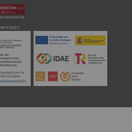
nanciado: