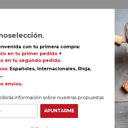
noselección
,
envenida con tu primera compra:
to en tu primer pedido
+
o en tu segundo pedido
.
nos
: Españoles, Internacionales, Rioja,
..
os envíos
.
COMPRA CON TOTAL CONFIANZA
Más de 180.000 clientes ya lo hacen
cibirás información sobre nuestras propuestas
APUNTARME
Ganador eCommerce
Ganador eAwards 2023
Awards España