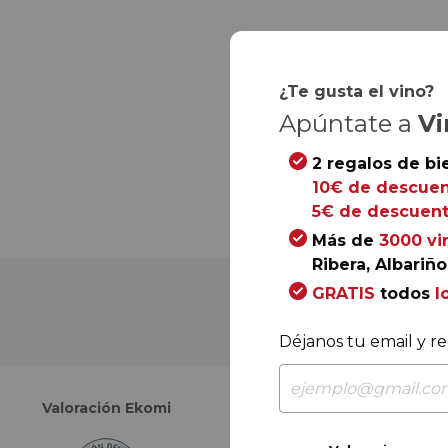
¿Te gusta el vino?
Apúntate a
Vi
2 regalos de bi
10€ de descuen
5€ de descuent
Más de
3000 vi
Ribera, Albariño.
GRATIS
todos
l
Déjanos tu email y re
Valoración Ekomi
Valoración Google