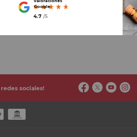
Valoraciones
Google
4.7
/
5
Mejor e-commerce 2024
Mejor e-commerce del año
 redes sociales!