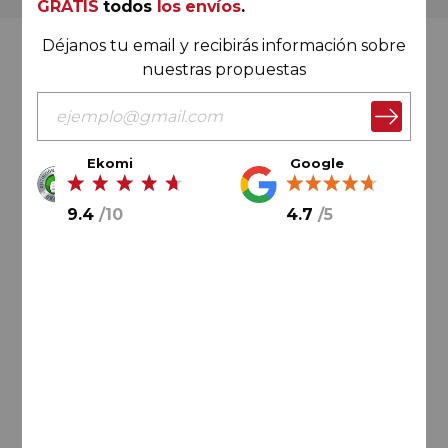
GRATIS
todos
los envíos
.
Déjanos tu email y recibirás información sobre
Valoración Ekomi
nuestras propuestas
Ekomi
Google
9.4
/
10
9.4
/
10
4.7
/
5
Cálculo sobre un total de
33046
valoraciones
Valoración Google