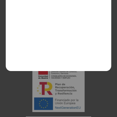
28003 Madrid
sociosvs@vinoseleccion.com
91 453 93 00
686 100 500
Proyecto financiado: