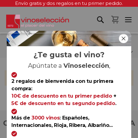
Envío gratis y dos regalos en tu primer pedido.
Mi cest
JOSÉ ÁNGEL ÚBEDA
¿Te gusta el vino?
Apúntate a
Vinoselección
,
No podemos encontrar productos que coincida con la
selección.
2 regalos de bienvenida con tu primera
compra:
10€ de descuento en tu primer pedido
+
5€ de descuento en tu segundo pedido
.
Más de
3000 vinos
: Españoles,
COMPRA CON TOTAL CONFIANZA
Internacionales, Rioja, Ribera, Albariño...
Más de 180.000 clientes ya lo hacen