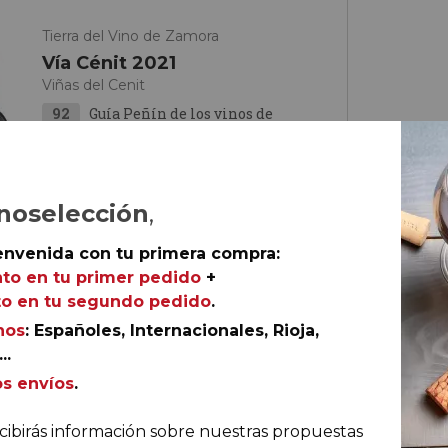
Tierra del Vino de Zamora
Vía Cénit 2021
Viñas del Cenit
92
Guía Peñín de los vinos de
España
noselección
,
envenida con tu primera compra:
to en tu primer pedido
+
o en tu segundo pedido
.
nos
: Españoles, Internacionales, Rioja,
..
€
os envíos
.
tella
cibirás información sobre nuestras propuestas