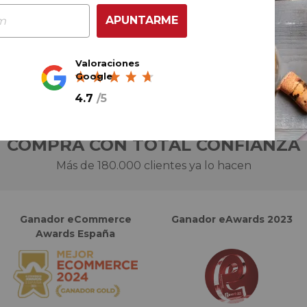
AÑADIR AL CARRITO
APUNTARME
Valoraciones
Google
4.7
/
5
COMPRA CON TOTAL CONFIANZA
Más de 180.000 clientes ya lo hacen
Ganador eCommerce
Ganador eAwards 2023
Awards España