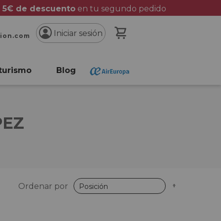
 5€ de descuento
en tu segundo pedido
Mi cesta
Iniciar sesión
cion.com
turismo
Blog
PEZ
Fijar
Ordenar por
Dirección
Descende