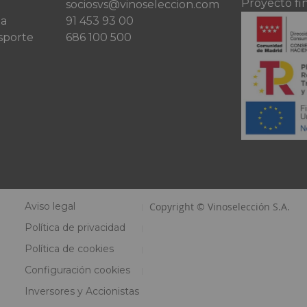
Proyecto fi
sociosvs@vinoseleccion.com
ta
91 453 93 00
sporte
686 100 500
Aviso legal
Copyright © Vinoselección S.A.
Política de privacidad
Política de cookies
Configuración cookies
Inversores y Accionistas