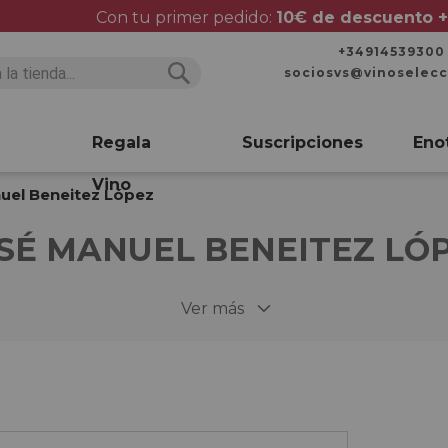
Con tu primer pedido:
10€ de descuento +
+34914539300
sociosvs@vinoselec
Buscar
Buscar
Regala
Suscripciones
Eno
Vino
uel Beneitez López
SÉ MANUEL BENEITEZ LÓ
Ver más