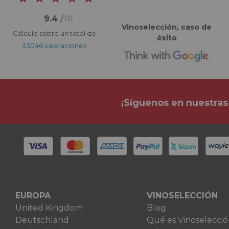
9.4
/
10
Vinoselección, caso de
Cálculo sobre un total de
éxito
33046 valoraciones
¡Síguenos en nuestras
EUROPA
VINOSELECCIÓN
United Kingdom
Blog
Deutschland
Qué es Vinoselecci