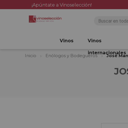
¡Apúntate a Vinoselección!
Vinos
Vinos
internacionales
Inicio
Enólogos y Bodegueros
José Man
JO