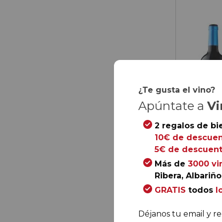
¿Te gusta el vino?
Apúntate a
Vi
2 regalos de bi
10€ de descuen
5€ de descuent
Más de
3000 vi
Ribera, Albariño.
102,
00
GRATIS
todos
l
17,
00
€
/ bo
Déjanos tu email y re