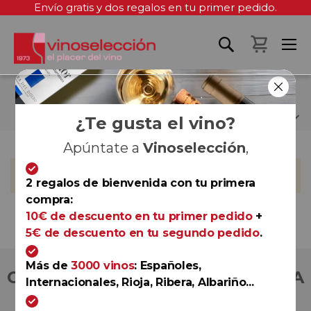
Envío gratis y dos regalos en tu primer pedido.
Mi cest
JOSÉ MARÍA QUIRÓS
¿Te gusta el vino?
Apúntate a
Vinoselección
,
No podemos encontrar productos que coincida con la
selección.
2 regalos de bienvenida con tu primera
compra:
10€ de descuento en tu primer pedido
+
5€ de descuento en tu segundo pedido
.
Más de
3000 vinos
: Españoles,
COMPRA CON TOTAL CONFIANZA
Internacionales, Rioja, Ribera, Albariño...
Más de 180.000 clientes ya lo hacen