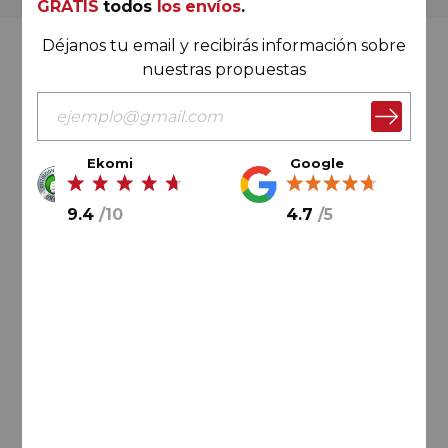
GRATIS
todos
los envíos
.
Déjanos tu email y recibirás información sobre
Valoración Ekomi
nuestras propuestas
Ekomi
Google
9.4
/
10
9.4
/
10
4.7
/
5
Cálculo sobre un total de
33046
valoraciones
Valoración Google