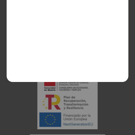
28003 Madrid
sociosvs@vinoseleccion.com
91 453 93 00
686 100 500
Proyecto financiado: