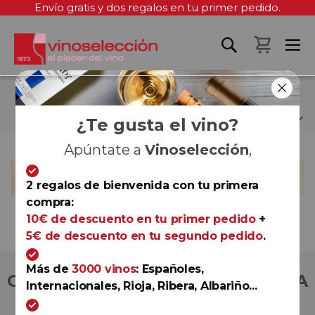
Envío gratis y dos regalos en tu primer pedido.
Mi cest
JOSÉ TEJEDOR
¿Te gusta el vino?
Apúntate a
Vinoselección
,
No podemos encontrar productos que coincida con la
selección.
2 regalos de bienvenida con tu primera
compra:
10€ de descuento en tu primer pedido
+
5€ de descuento en tu segundo pedido
.
Más de
3000 vinos
: Españoles,
COMPRA CON TOTAL CONFIANZA
Internacionales, Rioja, Ribera, Albariño...
Más de 180.000 clientes ya lo hacen