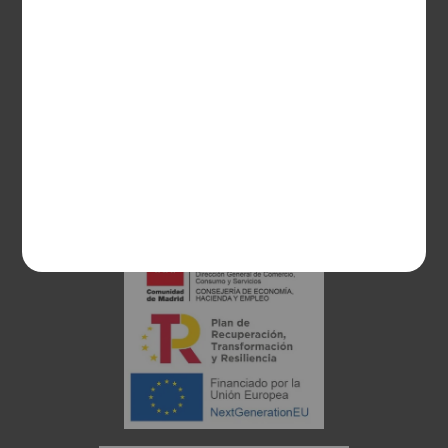
28003 Madrid
sociosvs@vinoseleccion.com
91 453 93 00
686 100 500
Proyecto financiado: