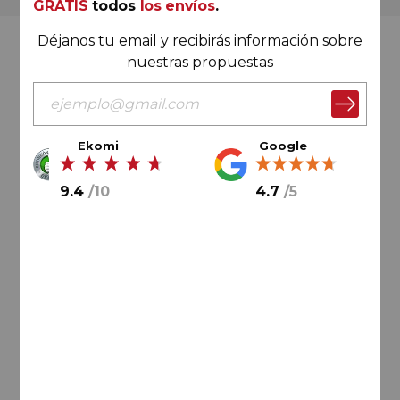
GRATIS
todos
los envíos
.
Déjanos tu email y recibirás información sobre
Valoración Ekomi
nuestras propuestas
Ekomi
Google
9.4
/
10
9.4
/
10
4.7
/
5
Cálculo sobre un total de
33046
valoraciones
Valoración Google