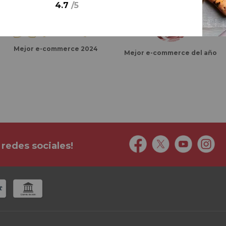
4.7
/
5
Mejor e-commerce 2024
Mejor e-commerce del año
 redes sociales!