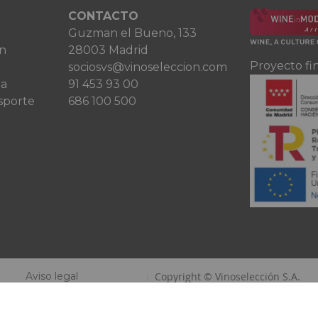
CONTACTO
Guzman el Bueno, 133
ón
28003 Madrid
Proyecto fi
sociosvs@vinoseleccion.com
ta
91 453 93 00
sporte
686 100 500
Aviso legal
Copyright © Vinoselección S.A.
Política de privacidad