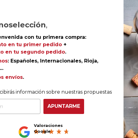
noselección
,
envenida con tu primera compra:
to en tu primer pedido
+
o en tu segundo pedido
.
nos
: Españoles, Internacionales, Rioja,
..
os envíos
.
COMPRA CON TOTAL CONFIANZA
cibirás información sobre nuestras propuestas
Más de 180.000 clientes ya lo hacen
APUNTARME
Valoraciones
Ganador eCommerce
Ganador eAwards 2023
Google
Awards España