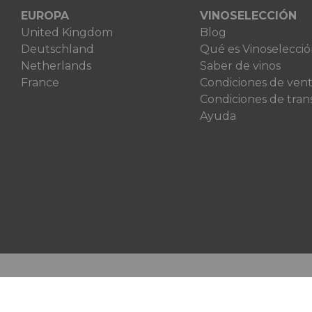
EUROPA
VINOSELECCIÓN
United Kingdom
Blog
Deutschland
Qué es Vinoselecci
Netherlands
Saber de vinos
France
Condiciones de ven
Condiciones de tran
Ayuda