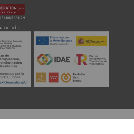
nanciado: