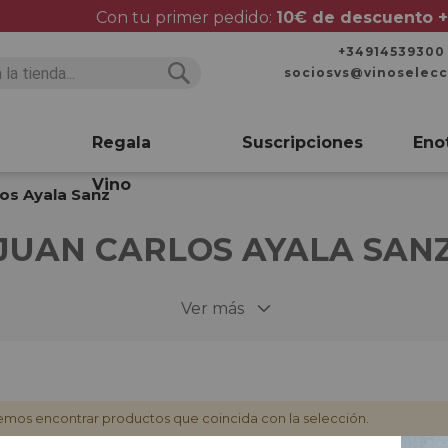
Con tu primer pedido:
10€ de descuento +
+34914539300
sociosvs@vinoselec
Buscar
Buscar
Regala
Suscripciones
Eno
Vino
los Ayala Sanz
JUAN CARLOS AYALA SAN
Ver más
mos encontrar productos que coincida con la selección.