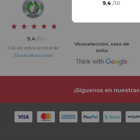
9.4
/
10
9.4
/
10
Vinoselección, caso de
Cálculo sobre un total de
éxito
33046 valoraciones
¡Síguenos en nuestras