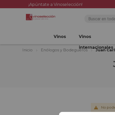
¡Apúntate a Vinoselección!
Vinos
Vinos
internacionales
Inicio
Enólogos y Bodegueros
Juan Car
No pode