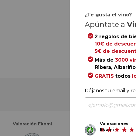
¿Te gusta el vino?
Apúntate a
Vi
2 regalos de bi
10€ de descuen
5€ de descuent
Más de
3000 vi
Ribera, Albariño.
GRATIS
todos
l
Déjanos tu email y re
Valoraciones
Valoración Ekomi
Valoración Google
Ekomi