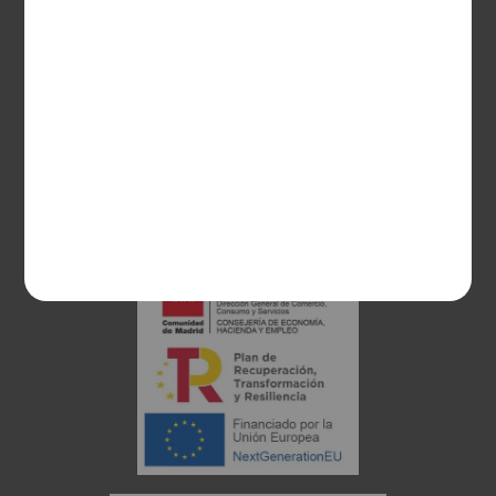
28003 Madrid
sociosvs@vinoseleccion.com
91 453 93 00
686 100 500
Proyecto financiado: