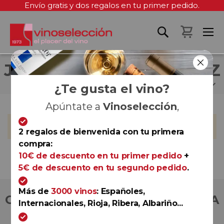
Envío gratis y dos regalos en tu primer pedido.
Mi cest
JUAN CARLOS MARTÍNEZ
¿Te gusta el vino?
Apúntate a
Vinoselección
,
No podemos encontrar productos que coincida con la
selección.
2 regalos de bienvenida con tu primera
compra:
10€ de descuento en tu primer pedido
+
5€ de descuento en tu segundo pedido
.
Más de
3000 vinos
: Españoles,
COMPRA CON TOTAL CONFIANZA
Internacionales, Rioja, Ribera, Albariño...
Más de 180.000 clientes ya lo hacen