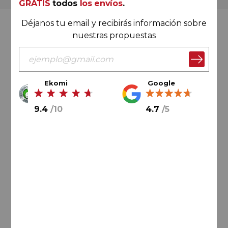
GRATIS
todos
los envíos
.
Déjanos tu email y recibirás información sobre
Valoración Ekomi
nuestras propuestas
Ekomi
Google
9.4
/
10
9.4
/
10
4.7
/
5
Cálculo sobre un total de
33046
valoraciones
Valoración Google