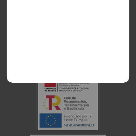
28003 Madrid
sociosvs@vinoseleccion.com
91 453 93 00
686 100 500
Proyecto financiado: