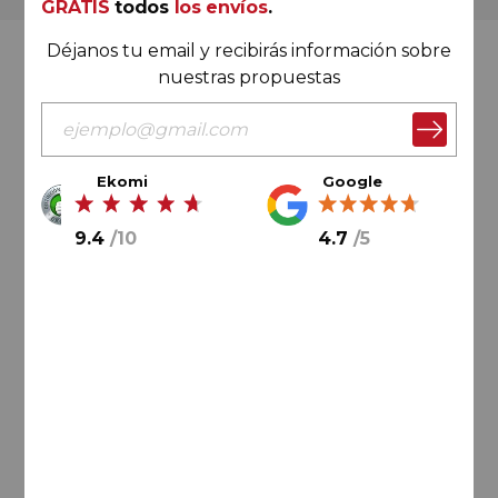
GRATIS
todos
los envíos
.
Déjanos tu email y recibirás información sobre
Valoración Ekomi
nuestras propuestas
Ekomi
Google
9.4
/
10
9.4
/
10
4.7
/
5
Cálculo sobre un total de
33046
valoraciones
Valoración Google