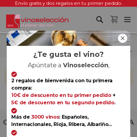
Envío gratis y dos regalos en tu primer pedido.
Mi cest
JUAN LUIS CAÑAS
¿Te gusta el vino?
Apúntate a
Vinoselección
,
No podemos encontrar productos que coincida con la
selección.
2 regalos de bienvenida con tu primera
compra:
10€ de descuento en tu primer pedido
+
5€ de descuento en tu segundo pedido
.
Más de
3000 vinos
: Españoles,
COMPRA CON TOTAL CONFIANZA
Internacionales, Rioja, Ribera, Albariño...
Más de 180.000 clientes ya lo hacen