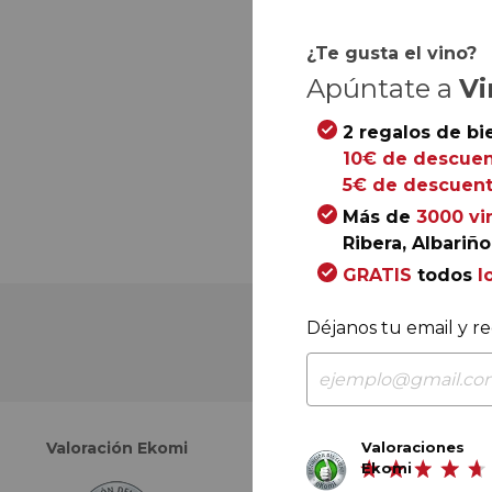
¿Te gusta el vino?
Apúntate a
Vi
2 regalos de bi
10€ de descuen
5€ de descuent
Más de
3000 vi
Ribera, Albariño.
GRATIS
todos
l
Déjanos tu email y re
Valoraciones
Valoración Ekomi
Valoración Google
Ekomi