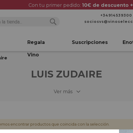
Con tu primer pedido:
10€ de descuento +
+34914539300
sociosvs@vinoselec
Buscar
Buscar
Regala
Suscripciones
Eno
Vino
ire
LUIS ZUDAIRE
Ver más
mos encontrar productos que coincida con la selección.