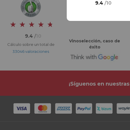
9.4
/
10
9.4
/
10
Vinoselección, caso de
Cálculo sobre un total de
éxito
33046 valoraciones
¡Síguenos en nuestras