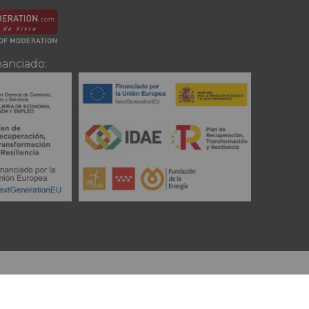
nanciado: