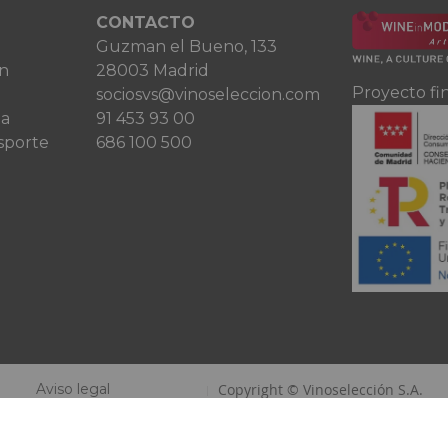
CONTACTO
Guzman el Bueno, 133
ón
28003 Madrid
Proyecto fi
sociosvs@vinoseleccion.com
ta
91 453 93 00
sporte
686 100 500
Aviso legal
Copyright © Vinoselección S.A.
Política de privacidad