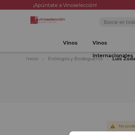
¡Apúntate a Vinoselección!
Vinos
Vinos
internacionales
Inicio
Enólogos y Bodegueros
Luis Zuda
No pode