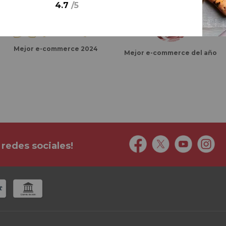
4.7
/
5
Mejor e-commerce 2024
Mejor e-commerce del año
 redes sociales!