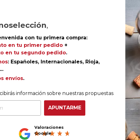
noselección
,
envenida con tu primera compra:
to en tu primer pedido
+
o en tu segundo pedido
.
nos
: Españoles, Internacionales, Rioja,
..
os envíos
.
COMPRA CON TOTAL CONFIANZA
cibirás información sobre nuestras propuestas
Más de 180.000 clientes ya lo hacen
APUNTARME
Valoraciones
Ganador eCommerce
Ganador eAwards 2023
Google
Awards España