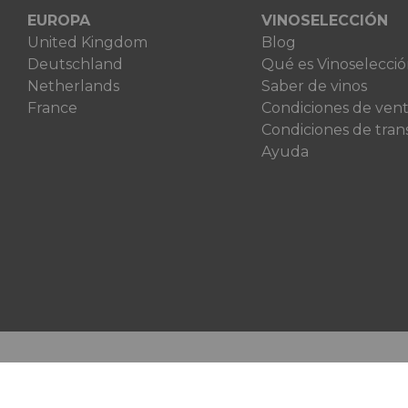
EUROPA
VINOSELECCIÓN
United Kingdom
Blog
Deutschland
Qué es Vinoselecci
Netherlands
Saber de vinos
France
Condiciones de ven
Condiciones de tran
Ayuda