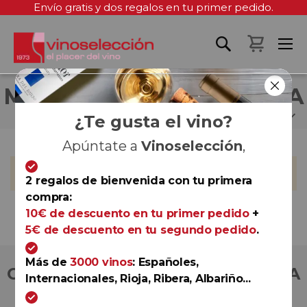
Envío gratis y dos regalos en tu primer pedido.
Mi cest
MANUEL CASTRO GRACIA
¿Te gusta el vino?
Apúntate a
Vinoselección
,
No podemos encontrar productos que coincida con la
selección.
2 regalos de bienvenida con tu primera
compra:
10€ de descuento en tu primer pedido
+
5€ de descuento en tu segundo pedido
.
Más de
3000 vinos
: Españoles,
COMPRA CON TOTAL CONFIANZA
Internacionales, Rioja, Ribera, Albariño...
Más de 180.000 clientes ya lo hacen