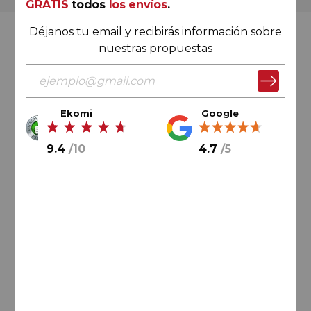
GRATIS
todos
los envíos
.
Déjanos tu email y recibirás información sobre
Valoración Ekomi
nuestras propuestas
Ekomi
Google
9.4
/
10
9.4
/
10
4.7
/
5
Cálculo sobre un total de
33046
valoraciones
Valoración Google