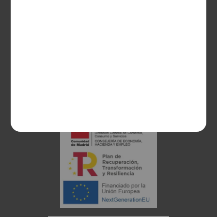
28003 Madrid
sociosvs@vinoseleccion.com
91 453 93 00
686 100 500
Proyecto financiado: