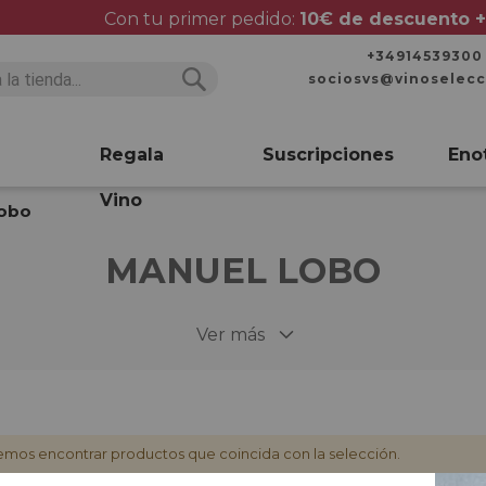
Con tu primer pedido:
10€ de descuento +
+34914539300
sociosvs@vinoselec
Buscar
Buscar
Regala
Suscripciones
Eno
Vino
Lobo
MANUEL LOBO
Ver más
mos encontrar productos que coincida con la selección.