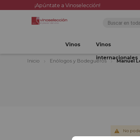
¡Apúntate a Vinoselección!
Vinos
Vinos
internacionales
Inicio
Enólogos y Bodegueros
Manuel 
No pode