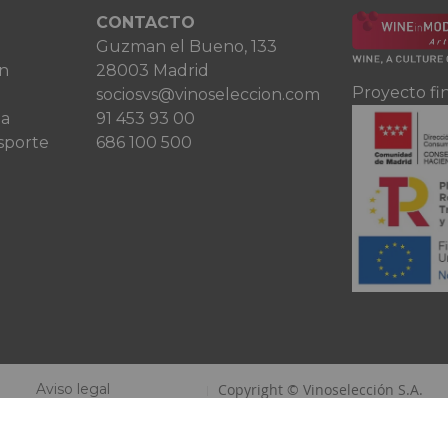
CONTACTO
Guzman el Bueno, 133
ón
28003 Madrid
Proyecto fi
sociosvs@vinoseleccion.com
ta
91 453 93 00
sporte
686 100 500
Aviso legal
Copyright © Vinoselección S.A.
Política de privacidad