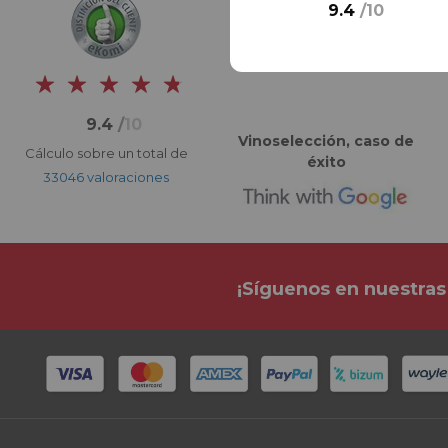
9.4
/
10
9.4
/
10
Vinoselección, caso de
Cálculo sobre un total de
éxito
33046 valoraciones
¡Síguenos en nuestras