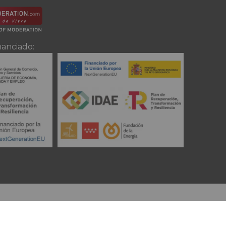
nanciado: