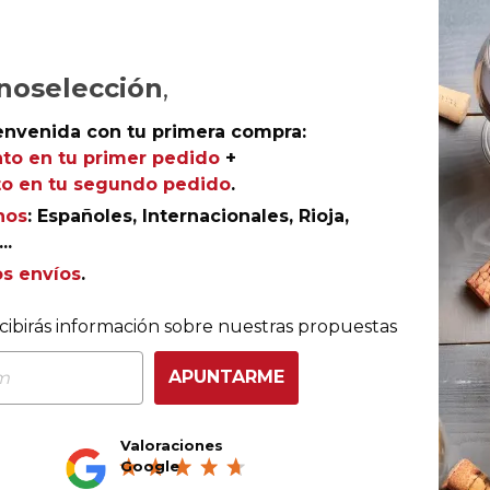
noselección
,
envenida con tu primera compra:
to en tu primer pedido
+
o en tu segundo pedido
.
nos
: Españoles, Internacionales, Rioja,
..
os envíos
.
COMPRA CON TOTAL CONFIANZA
cibirás información sobre nuestras propuestas
Más de 180.000 clientes ya lo hacen
APUNTARME
Valoraciones
Ganador eCommerce
Ganador eAwards 2023
Google
Awards España