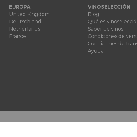
EUROPA
VINOSELECCIÓN
United Kingdom
Blog
Deutschland
Qué es Vinoselecci
Netherlands
Saber de vinos
France
Condiciones de ven
Condiciones de tran
Ayuda