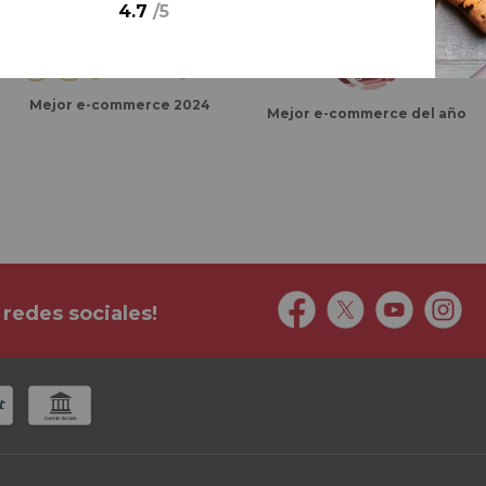
4.7
/
5
Mejor e-commerce 2024
Mejor e-commerce del año
 redes sociales!