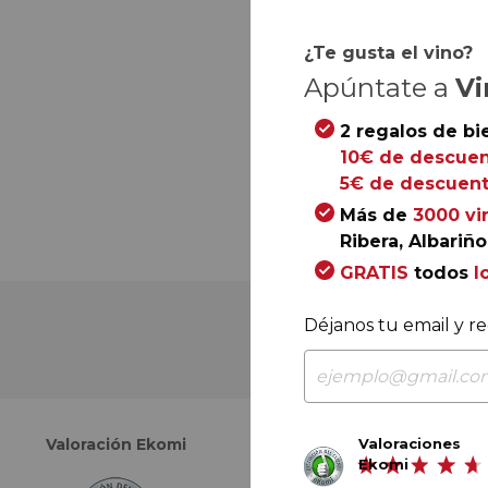
¿Te gusta el vino?
Apúntate a
Vi
2 regalos de bi
10€ de descuen
5€ de descuent
Más de
3000 vi
Ribera, Albariño.
GRATIS
todos
l
Déjanos tu email y re
Valoraciones
Valoración Ekomi
Valoración Google
Ekomi