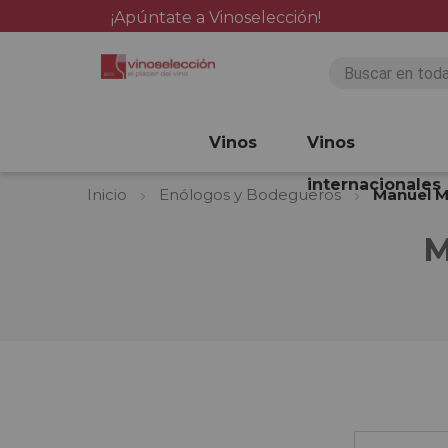
¡Apúntate a Vinoselección!
Vinos
Vinos
internacionales
Inicio
Enólogos y Bodegueros
Manuel M
M