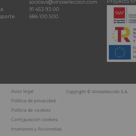
Proyecto fi
sociosvs@vinoseleccion.com
ta
91 453 93 00
sporte
686 100 500
Aviso legal
Copyright © Vinoselección S.A.
Política de privacidad
Política de cookies
Configuración cookies
Inversores y Accionistas