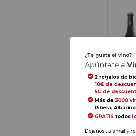
¿Te gusta el vino?
Apúntate a
Vi
2 regalos de bi
10€ de descuen
5€ de descuent
Más de
3000 vi
Ribera, Albariño.
54,
00
GRATIS
todos
l
9,
00
€
/ bot
Déjanos tu email y re