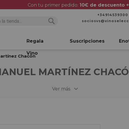
Con tu primer pedido:
10€ de descuento +
+34914539300
sociosvs@vinoselec
Buscar
Buscar
Regala
Suscripciones
Eno
Vino
artínez Chacón
ANUEL MARTÍNEZ CHAC
Ver más