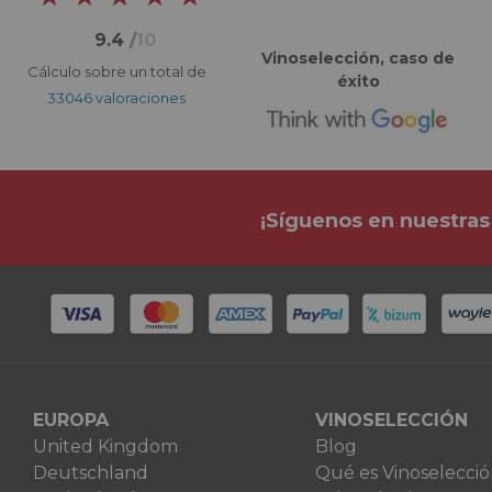
9.4
/
10
Vinoselección, caso de
Cálculo sobre un total de
éxito
33046 valoraciones
¡Síguenos en nuestras
EUROPA
VINOSELECCIÓN
United Kingdom
Blog
Deutschland
Qué es Vinoselecci