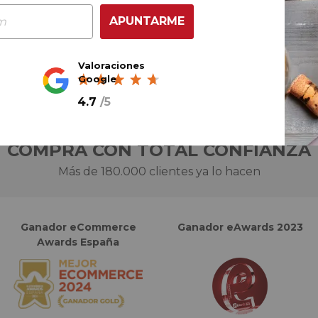
AÑADIR AL CARRITO
APUNTARME
Valoraciones
Google
4.7
/
5
COMPRA CON TOTAL CONFIANZA
Más de 180.000 clientes ya lo hacen
Ganador eCommerce
Ganador eAwards 2023
Awards España