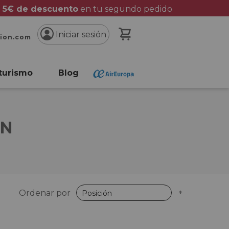
 5€ de descuento
en tu segundo pedido
Mi cesta
Iniciar sesión
cion.com
turismo
Blog
ÓN
Fijar
Ordenar por
Dirección
Descende