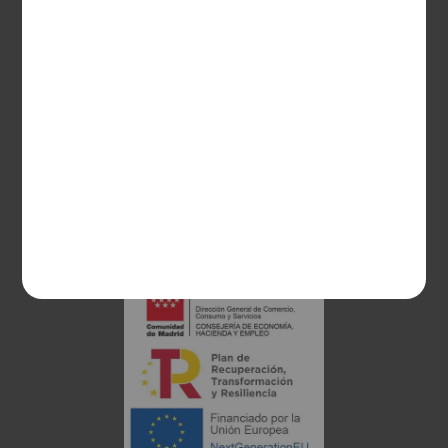
CONTACTO
Guzman el Bueno, 133
28003 Madrid
sociosvs@vinoseleccion.com
91 453 93 00
686 100 500
Proyecto financiado: