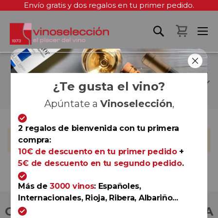
Envío gratis y dos regalos en tu primer pedido.
Mi cest
MARGARITA MADRIGAL
LÓPEZ
¿Te gusta el vino?
Apúntate a
Vinoselección
,
2 regalos de bienvenida con tu primera
No podemos encontrar productos que coincida con la
compra:
selección.
10€ de descuento en tu primer pedido
+
5€ de descuento en tu segundo pedido
.
Más de
3000 vinos
: Españoles,
Internacionales, Rioja, Ribera, Albariño...
COMPRA CON TOTAL CONFIANZA