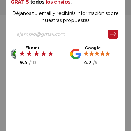
GRATIS
todos
los envíos
.
Más de 180.000 clientes ya lo hacen
Déjanos tu email y recibirás información sobre
nuestras propuestas
Valoración Ekomi
Ekomi
Google
9.4
/
10
4.7
/
5
9.4
/
10
Cálculo sobre un total de
33046
valoraciones
Valoración Google