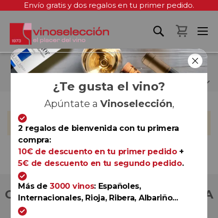
Envío gratis y dos regalos en tu primer pedido.
Mi cest
MICHAEL HUBER
¿Te gusta el vino?
Apúntate a
Vinoselección
,
No podemos encontrar productos que coincida con la
selección.
2 regalos de bienvenida con tu primera
compra:
10€ de descuento en tu primer pedido
+
5€ de descuento en tu segundo pedido
.
Más de
3000 vinos
: Españoles,
COMPRA CON TOTAL CONFIANZA
Internacionales, Rioja, Ribera, Albariño...
Más de 180.000 clientes ya lo hacen