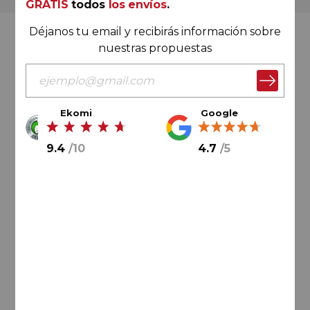
GRATIS
todos
los envíos
.
Déjanos tu email y recibirás información sobre
Valoración Ekomi
nuestras propuestas
Ekomi
Google
9.4
/
10
9.4
/
10
4.7
/
5
Cálculo sobre un total de
33046
valoraciones
Valoración Google