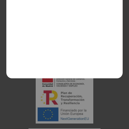
28003 Madrid
sociosvs@vinoseleccion.com
91 453 93 00
686 100 500
Proyecto financiado: