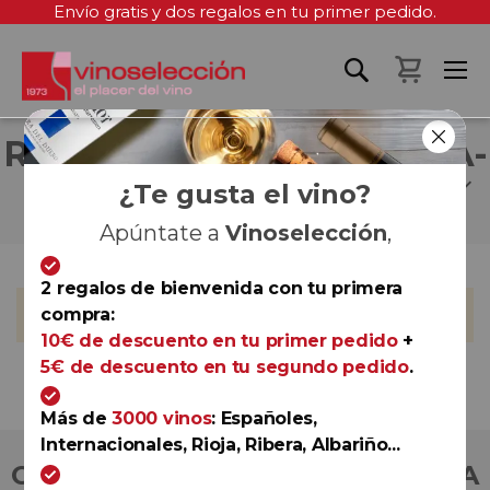
Envío gratis y dos regalos en tu primer pedido.
Mi cest
RAFAEL CUERDA GARCÍA-
JUNCEDA
¿Te gusta el vino?
Apúntate a
Vinoselección
,
2 regalos de bienvenida con tu primera
No podemos encontrar productos que coincida con la
compra:
selección.
10€ de descuento en tu primer pedido
+
5€ de descuento en tu segundo pedido
.
Más de
3000 vinos
: Españoles,
Internacionales, Rioja, Ribera, Albariño...
COMPRA CON TOTAL CONFIANZA