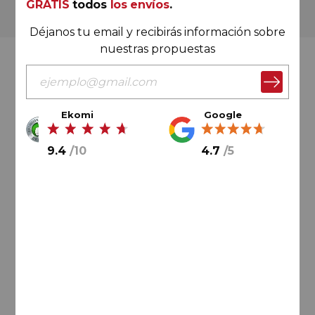
GRATIS
todos
los envíos
.
Más de 180.000 clientes ya lo hacen
Déjanos tu email y recibirás información sobre
nuestras propuestas
Valoración Ekomi
Ekomi
Google
9.4
/
10
4.7
/
5
9.4
/
10
Cálculo sobre un total de
33046
valoraciones
Valoración Google