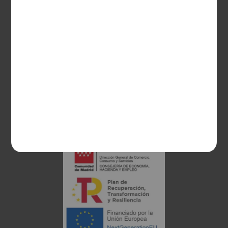
CONTACTO
Guzman el Bueno, 133
28003 Madrid
sociosvs@vinoseleccion.com
91 453 93 00
686 100 500
Proyecto financiado: