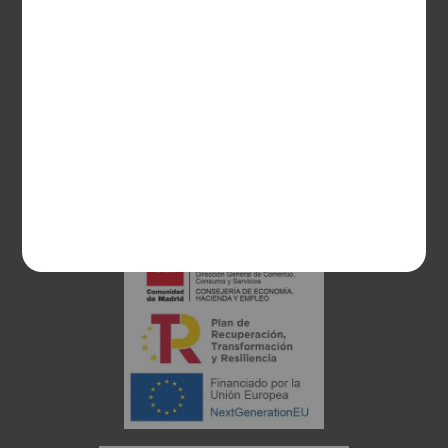
28003 Madrid
sociosvs@vinoseleccion.com
91 453 93 00
686 100 500
Proyecto financiado: