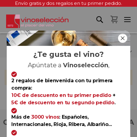
Envío gratis y dos regalos en tu primer pedido.
Mi cest
ROBI BUČINEL
¿Te gusta el vino?
Apúntate a
Vinoselección
,
No podemos encontrar productos que coincida con la
selección.
2 regalos de bienvenida con tu primera
compra:
10€ de descuento en tu primer pedido
+
5€ de descuento en tu segundo pedido
.
Más de
3000 vinos
: Españoles,
COMPRA CON TOTAL CONFIANZA
Internacionales, Rioja, Ribera, Albariño...
Más de 180.000 clientes ya lo hacen