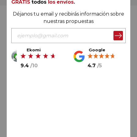
GRATIS
todos
los envíos
.
Déjanos tu email y recibirás información sobre
Valoración Ekomi
nuestras propuestas
Ekomi
Google
9.4
/
10
9.4
/
10
4.7
/
5
Cálculo sobre un total de
33046
valoraciones
Valoración Google