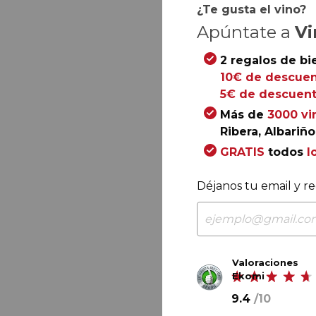
¿Te gusta el vino?
Apúntate a
Vi
2 regalos de bi
10€ de descuen
5€ de descuent
Más de
3000 vi
Ribera, Albariño.
GRATIS
todos
l
Déjanos tu email y re
Valoraciones
Ekomi
9.4
/
10