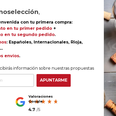
AÑADIR AL CARRITO
noselección
,
envenida con tu primera compra:
to en tu primer pedido
+
o en tu segundo pedido
.
Rioja
nos
: Españoles, Internacionales, Rioja,
Campillo Rosé 2023
..
Bodegas Campillo
os envíos
.
90
James Suckling
cibirás información sobre nuestras propuestas
APUNTARME
Valoraciones
Google
4.7
/
5