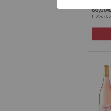
66,
00
11,
00
€
/ bo