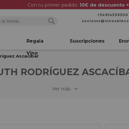
Con tu primer pedido:
10€ de descuento +
+34914539300
sociosvs@vinoselec
Buscar
Buscar
Regala
Suscripciones
Eno
Vino
ríguez Ascacíbar
UTH RODRÍGUEZ ASCACÍB
Ver más