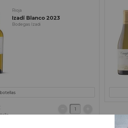
Rioja
Izadi Blanco 2023
Bodegas Izadi
€
tella