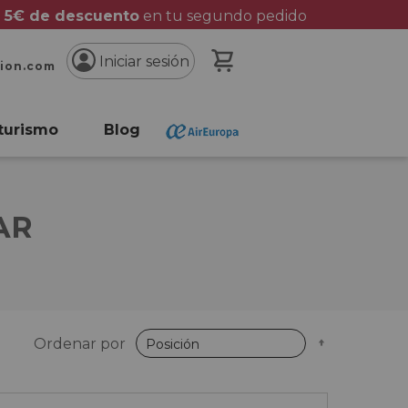
 5€ de descuento
en tu segundo pedido
Mi cesta
Iniciar sesión
cion.com
turismo
Blog
AR
Fijar
Ordenar por
Dirección
Descende