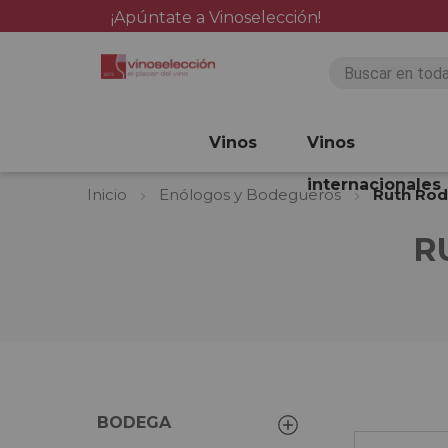
¡Apúntate a Vinoselección!
Vinos
Vinos
internacionales
Inicio
Enólogos y Bodegueros
Ruth Rod
R
BODEGA