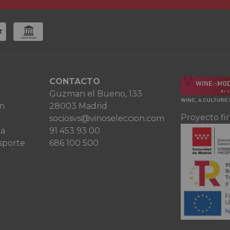
CONTACTO
Guzman el Bueno, 133
ón
28003 Madrid
Proyecto fi
sociosvs@vinoseleccion.com
ta
91 453 93 00
sporte
686 100 500