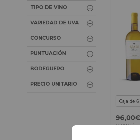
TIPO DE VINO
VARIEDAD DE UVA
CONCURSO
PUNTUACIÓN
BODEGUERO
PRECIO UNITARIO
96,
00
16,
00
€
/ bo