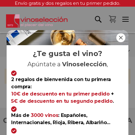
Envío gratis y dos regalos en tu primer pedido.
Mi cest
SERGIO ALÉN
¿Te gusta el vino?
Apúntate a
Vinoselección
,
No podemos encontrar productos que coincida con la
selección.
2 regalos de bienvenida con tu primera
compra:
10€ de descuento en tu primer pedido
+
5€ de descuento en tu segundo pedido
.
Más de
3000 vinos
: Españoles,
COMPRA CON TOTAL CONFIANZA
Internacionales, Rioja, Ribera, Albariño...
Más de 180.000 clientes ya lo hacen