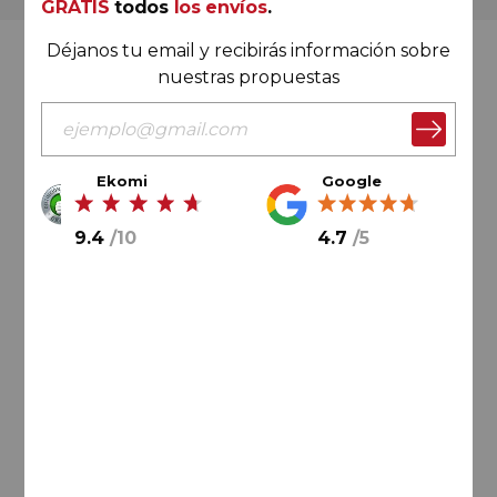
GRATIS
todos
los envíos
.
Déjanos tu email y recibirás información sobre
Valoración Ekomi
nuestras propuestas
Ekomi
Google
9.4
/
10
9.4
/
10
4.7
/
5
Cálculo sobre un total de
33046
valoraciones
Valoración Google