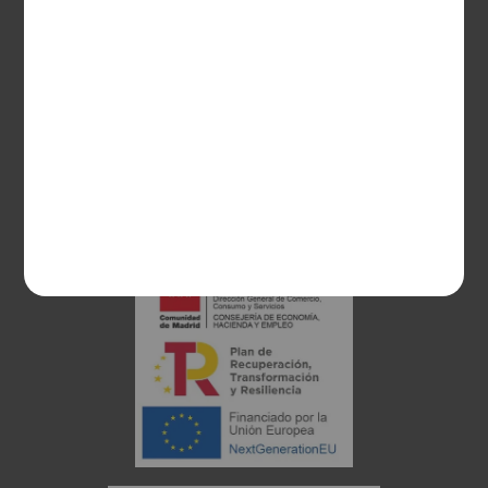
28003 Madrid
sociosvs@vinoseleccion.com
91 453 93 00
686 100 500
Proyecto financiado: