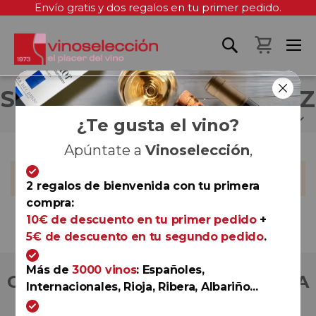
Envío gratis y dos regalos en tu primer pedido.
Mi cest
SILVIA GARCÍA GONZÁLEZ
¿Te gusta el vino?
Apúntate a
Vinoselección
,
No podemos encontrar productos que coincida con la
selección.
2 regalos de bienvenida con tu primera
compra:
10€ de descuento en tu primer pedido
+
5€ de descuento en tu segundo pedido
.
Más de
3000 vinos
: Españoles,
COMPRA CON TOTAL CONFIANZA
Internacionales, Rioja, Ribera, Albariño...
Más de 180.000 clientes ya lo hacen