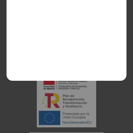
28003 Madrid
sociosvs@vinoseleccion.com
91 453 93 00
686 100 500
Proyecto financiado: