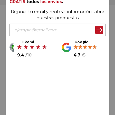
GRATIS
todos
los envíos
.
Déjanos tu email y recibirás información sobre
Valoración Ekomi
nuestras propuestas
Ekomi
Google
9.4
/
10
9.4
/
10
4.7
/
5
Cálculo sobre un total de
33046
valoraciones
Valoración Google