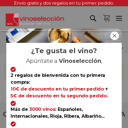
Envío gratis y dos regalos en tu primer pedido.
Mi cest
SILVIA LÁZARO SANTOS
¿Te gusta el vino?
Apúntate a
Vinoselección
,
No podemos encontrar productos que coincida con la
selección.
2 regalos de bienvenida con tu primera
compra:
10€ de descuento en tu primer pedido
+
5€ de descuento en tu segundo pedido
.
Más de
3000 vinos
: Españoles,
COMPRA CON TOTAL CONFIANZA
Internacionales, Rioja, Ribera, Albariño...
Más de 180.000 clientes ya lo hacen