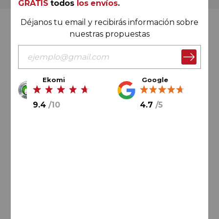
GRATIS
todos
los envíos
.
Déjanos tu email y recibirás información sobre
Valoración Ekomi
nuestras propuestas
Ekomi
Google
9.4
/
10
9.4
/
10
4.7
/
5
Cálculo sobre un total de
33046
valoraciones
Valoración Google