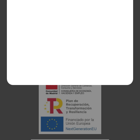
28003 Madrid
sociosvs@vinoseleccion.com
91 453 93 00
686 100 500
Proyecto financiado: