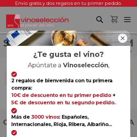
Envío gratis y dos regalos en tu primer pedido.
Mi cest
STEPHAN SCHWEDHELM
¿Te gusta el vino?
Apúntate a
Vinoselección
,
No podemos encontrar productos que coincida con la
selección.
2 regalos de bienvenida con tu primera
compra:
10€ de descuento en tu primer pedido
+
5€ de descuento en tu segundo pedido
.
Más de
3000 vinos
: Españoles,
COMPRA CON TOTAL CONFIANZA
Internacionales, Rioja, Ribera, Albariño...
Más de 180.000 clientes ya lo hacen