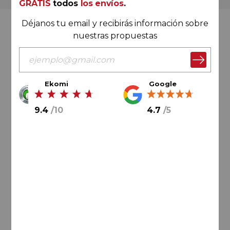
GRATIS
todos
los envíos
.
Déjanos tu email y recibirás información sobre
Valoración Ekomi
nuestras propuestas
Ekomi
Google
9.4
/
10
9.4
/
10
4.7
/
5
Cálculo sobre un total de
33046
valoraciones
Valoración Google