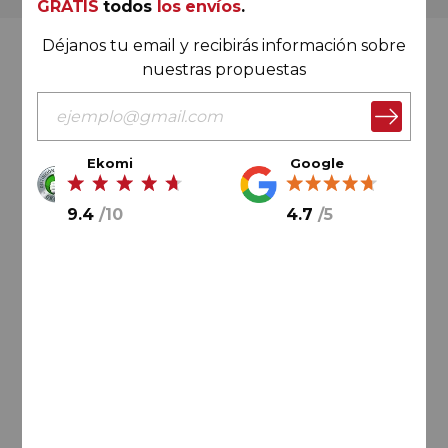
GRATIS
todos
los envíos
.
Déjanos tu email y recibirás información sobre
Valoración Ekomi
nuestras propuestas
Ekomi
Google
9.4
/
10
9.4
/
10
4.7
/
5
Cálculo sobre un total de
33046
valoraciones
Valoración Google