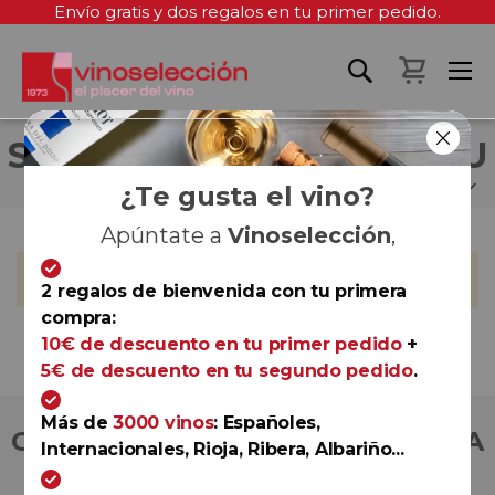
Envío gratis y dos regalos en tu primer pedido.
Mi cest
SUSANA DE MELO ABREU
¿Te gusta el vino?
Apúntate a
Vinoselección
,
No podemos encontrar productos que coincida con la
selección.
2 regalos de bienvenida con tu primera
compra:
10€ de descuento en tu primer pedido
+
5€ de descuento en tu segundo pedido
.
Más de
3000 vinos
: Españoles,
COMPRA CON TOTAL CONFIANZA
Internacionales, Rioja, Ribera, Albariño...
Más de 180.000 clientes ya lo hacen