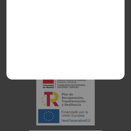
28003 Madrid
sociosvs@vinoseleccion.com
91 453 93 00
686 100 500
Proyecto financiado: