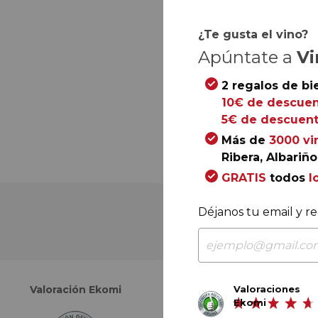
¿Te gusta el vino?
Apúntate a
Vi
2 regalos de bi
10€ de descuen
5€ de descuent
Más de
3000 vi
Ribera, Albariño.
GRATIS
todos
l
Déjanos tu email y re
Valoraciones
Valoración Ekomi
Valoración Google
Ekomi