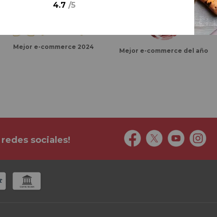
4.7
/
5
Mejor e-commerce 2024
Mejor e-commerce del año
 redes sociales!