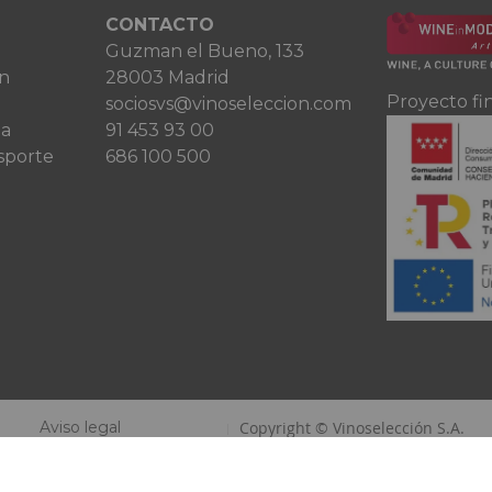
CONTACTO
Guzman el Bueno, 133
ón
28003 Madrid
Proyecto fi
sociosvs@vinoseleccion.com
ta
91 453 93 00
sporte
686 100 500
Aviso legal
Copyright © Vinoselección S.A.
Política de privacidad