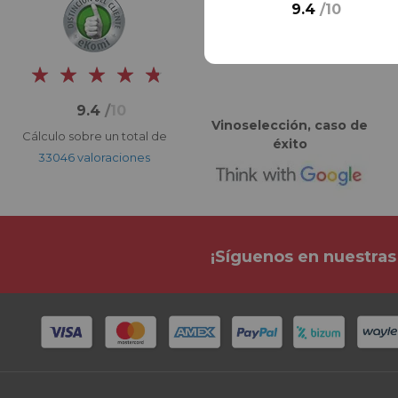
9.4
/
10
9.4
/
10
Vinoselección, caso de
Cálculo sobre un total de
éxito
33046 valoraciones
¡Síguenos en nuestras