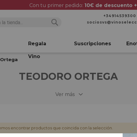
Con tu primer pedido:
10€ de descuento +
+34914539300
sociosvs@vinoselec
Buscar
Buscar
Regala
Suscripciones
Eno
Vino
 Ortega
TEODORO ORTEGA
Ver más
mos encontrar productos que coincida con la selección.