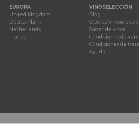
EUROPA
VINOSELECCIÓN
United Kingdom
Blog
Deutschland
Qué es Vinoselecci
Netherlands
Saber de vinos
France
Condiciones de ven
Condiciones de tran
Ayuda