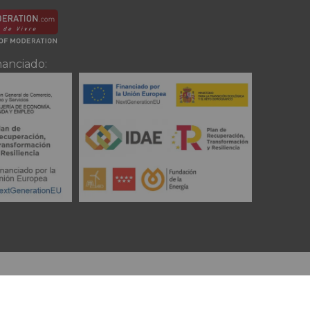
nanciado: