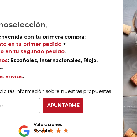
noselección
,
envenida con tu primera compra:
to en tu primer pedido
+
o en tu segundo pedido
.
nos
: Españoles, Internacionales, Rioja,
..
os envíos
.
COMPRA CON TOTAL CONFIANZA
cibirás información sobre nuestras propuestas
Más de 180.000 clientes ya lo hacen
APUNTARME
Valoraciones
Ganador eCommerce
Ganador eAwards 2023
Google
Awards España