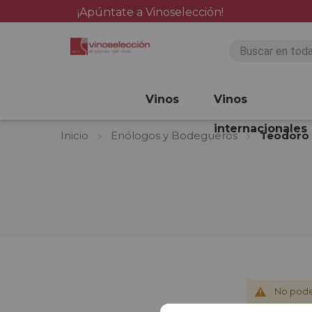
¡Apúntate a Vinoselección!
Vinos
Vinos
internacionales
Inicio
Enólogos y Bodegueros
Teodoro
No pode