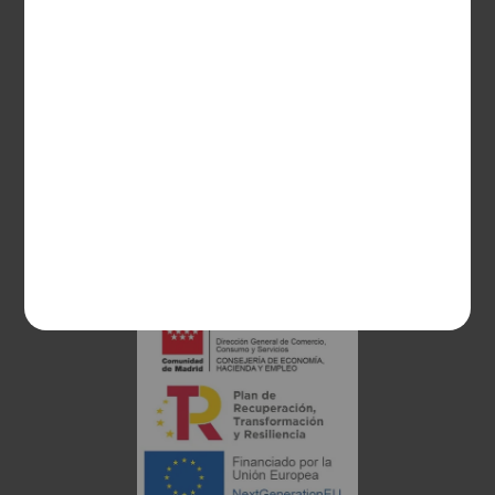
CONTACTO
Guzman el Bueno, 133
28003 Madrid
sociosvs@vinoseleccion.com
91 453 93 00
686 100 500
Proyecto financiado: