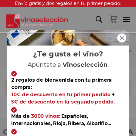
Envío gratis y dos regalos en tu primer pedido.
Mi cest
WENCESLAO GIL
DURANTEZ
¿Te gusta el vino?
Apúntate a
Vinoselección
,
2 regalos de bienvenida con tu primera
No podemos encontrar productos que coincida con la
compra:
selección.
10€ de descuento en tu primer pedido
+
5€ de descuento en tu segundo pedido
.
Más de
3000 vinos
: Españoles,
Internacionales, Rioja, Ribera, Albariño...
COMPRA CON TOTAL CONFIANZA