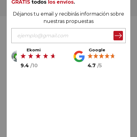
GRATIS
todos
los envíos
.
Más de 180.000 clientes ya lo hacen
Déjanos tu email y recibirás información sobre
nuestras propuestas
Valoración Ekomi
Ekomi
Google
9.4
/
10
4.7
/
5
9.4
/
10
Cálculo sobre un total de
33046
valoraciones
Valoración Google