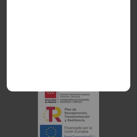
CONTACTO
Guzman el Bueno, 133
28003 Madrid
sociosvs@vinoseleccion.com
91 453 93 00
686 100 500
Proyecto financiado: