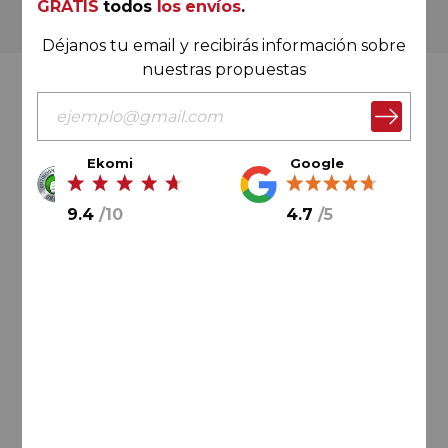
GRATIS
todos
los envíos
.
Más de 180.000 clientes ya lo hacen
Déjanos tu email y recibirás información sobre
nuestras propuestas
Valoración Ekomi
Ekomi
Google
9.4
/
10
4.7
/
5
9.4
/
10
Cálculo sobre un total de
33046
valoraciones
Valoración Google