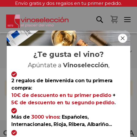
Envío gratis y dos regalos en tu primer pedido.
Mi cest
CHASSAGNE-
MONTRACHET
¿Te gusta el vino?
Apúntate a
Vinoselección
,
2 regalos de bienvenida con tu primera
No podemos encontrar productos que coincida con la
compra:
selección.
10€ de descuento en tu primer pedido
+
5€ de descuento en tu segundo pedido
.
Más de
3000 vinos
: Españoles,
Internacionales, Rioja, Ribera, Albariño...
COMPRA CON TOTAL CONFIANZA